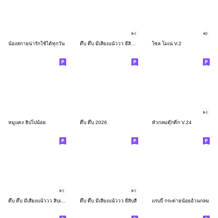
น้องสกายน่ารักใช้ได้ทุกวัน
ดึ๊บ ดึ๊บ มีเสียงแน้ววว ยี่สิบสอง
โซล โมเน่ V.2
หมูแดง ฮิปโปน้อย
ดึ๊บ ดึ๊บ 2026
หัวกลมดุ๊กดิ๊ก V.24
ดึ๊บ ดึ๊บ มีเสียงแน้ววว สิบเก้า
ดึ๊บ ดึ๊บ มีเสียงแน้ววว ยี่สิบสี่
แรบบี้ กระต่ายน้อยอ้วนกลม