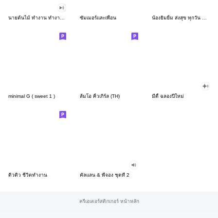
นายต้นไม้ ทำงาน ทำงาน ทำงาน!!!
ซัมเมอร์และเพื่อน
น้องยิมยิ้ม ส่งสุข ทุกวัน CutePastel THA
minimal G ( sweet 1 )
ส้มโอ คิ้วเกิร์ล (TH)
มีดี้ ฉลองปีใหม่
ดิวดิว ชีวิตทำงาน
คัลแลน & พี่จอง ชุดที่ 2
ครีเอเตอร์สติกเกอร์ หน้าหลัก