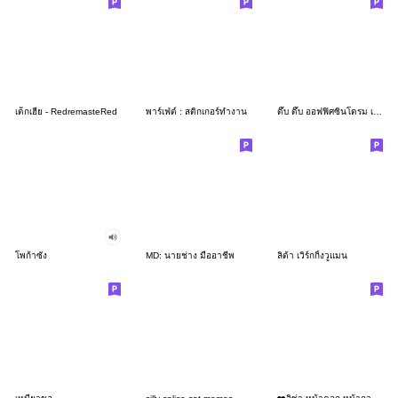
เด็กเฮีย - RedremasteRed
พาร์เฟ่ต์ : สติกเกอร์ทำงาน
ดึ๊บ ดึ๊บ ออฟฟิศซินโดรม เจ็ด
โพก้าซัง
MD: นายช่าง มืออาชีพ
ลิต้า เวิร์กกิ้งวูแมน