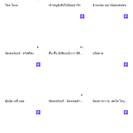
โซล โมเน่
เจ้าหมูดุ้งฮิปโปน้อยน่ารัก
อ้วนกลม หมาน้อยแสนซน
บัตเตอร์แบร์ - สวัสดีค่ะ
ดึ๊บ ดึ๊บ มีเสียงแน้ววว ยี่สิบห้า
แป้งพาย
ตุ้ยนุ้ย เบบี้ บอย
บัตเตอร์แบร์ - น้องเนยตัวตึง พุงเต่ง
น้องตาหวาน: สดใส ใจบุญ (สีพาสเทล)