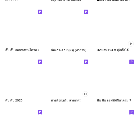
เหมียวขอ
silly calico cat memes
❤️ลิซ่า หน้าตลก หน้ากวน!❤️
ดึ๊บ ดึ๊บ ออฟฟิศซินโดรม เก้า
น้องกระต่ายนุ่มฟู (ทำงาน)
เครยอนชินจัง! ดุ๊กดิ๊กได้
ดึ๊บ ดึ๊บ 2025
ต่ายไฮเปอร์ : สาดดด!!
ดึ๊บ ดึ๊บ ออฟฟิศซินโดรม สี่