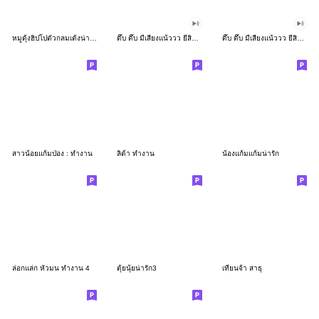
หมูดุ้งฮิปโปตัวกลมเด้งน่ารัก
ดึ๊บ ดึ๊บ มีเสียงแน้ววว ยี่สิบเจ็ด
ดึ๊บ ดึ๊บ มีเสียงแน้ววว ยี่สิบหก
สาวน้อยแก้มป่อง : ทำงาน
ลิต้า ทำงาน
น้องแก้มแก้มน่ารัก
ล่อกแล่ก หัวมน ทำงาน 4
ตุ้ยนุ้ยน่ารัก3
เทียนจ้า สาธุ