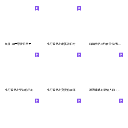
魚仔 10❤戀愛日常❤
小可愛男友老婆請吩咐
萌萌情侶✩約會日常(男友版)
小可愛男友要劫你的心
小可愛男友寶寶你在哪
噗通噗通心動情人節（男友篇）