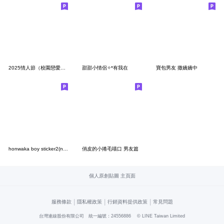
2025情人節（校園戀愛篇）男生版
甜甜小情侶✧*有我在
寶包男友 撒嬌嬌中
honwaka boy sticker2(no characters)
俏皮的小捲毛喵口 男友篇
個人原創貼圖 主頁面
|
|
|
服務條款
隱私權政策
行銷資料提供政策
常見問題
台灣連線股份有限公司 統一編號：24556886
© LINE Taiwan Limited