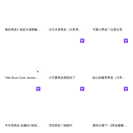
報告男友2 祝您大便順暢(補充包)
汪汪犬系男友（日常用語有字版）
可愛小男友♡位置分享
Title Buzz Cute Jersey Kun
小可愛男友我想你了
貼心的暖男男友（日常問候）
牛牛與男友 貼圖30 情侶情勒篇 男生版
浮誇男友♡熱戀中
要吃什麼?? 【男友啾啾篇】