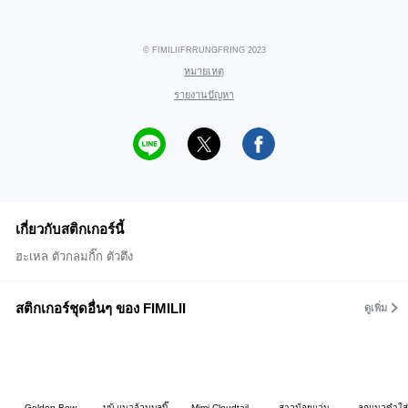
© FIMILIIFRRUNGFRING 2023
หมายเหตุ
รายงานปัญหา
เกี่ยวกับสติกเกอร์นี้
ฮะเหล ตัวกลมกิ๊ก ตัวตึง
สติกเกอร์ชุดอื่นๆ ของ FIMILII
ดูเพิ่ม
Golden Bow
บูบู้ แมวอ้วนบลูบิ๊
Mimi Cloudtail
สาวน้อยแว่น
ลูกแมวดำใส่ฮ