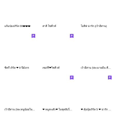
แก้มป่องเกิร์ล 09❤️❤️❤️
สาลี่ โซคิ้วท์
โอลีฟ น่ารัก (เว้าอีสาน)
ชีคกี้ เกิร์ล ❤ 9 ปีมังกร
เชอร์รี่❤โซคิ้วท์
เว้าอีสาน (Ver.มายมิ้น คิ้วเกิร์ล)
เว้าอีสาน (Ver.หนูน้อยในฤดูฝน)
❤ หมูสะเต๊ะ❤ ในชุดฮิปโปน่ารัก (Mini)
❤ ตุ้ยนุ้ยเกิร์ล 5 ❤ น่ารัก (Mini)