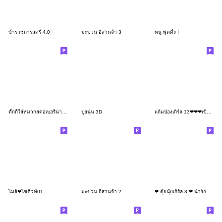
ข้าราชการสตรี 4.0
มะข่วน อีสานจ้า 3
หนู พุดดิ้ง !
ดั๊กกี้ใส่หมวกสตอเบอรี่น่ารัก:สีพลาสเทล
ปุยนุ่น 3D
แก้มป่องเกิร์ล 13❤❤❤เขียวเหนี่ยวทรัพย์
โมจิ❤โซคิ้วท์01
มะข่วน อีสานจ้า 2
❤ ตุ้ยนุ้ยเกิร์ล 3 ❤ น่ารัก (Mini)