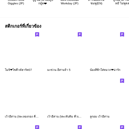
Giggles (JP)
กมู้ด❤️
Workday (JP)
ชมพู(EN)
หมี ไม่พูด
สติกเกอร์ที่เกี่ยวข้อง
โมจิ❤โซคิ้วท์ฮาร์ท07
มะข่วน อีสานจ้า 5
น้องสีฟ้าใส่หมวก❤น่ารัก
เว้าอีสาน (Ver.ลองกอง คิ้วเกิร์ล)
เว้าอีสาน (Ver.ทับทิม คิ้วเกิร์ล)
ลูกอม เว้าอีสาน