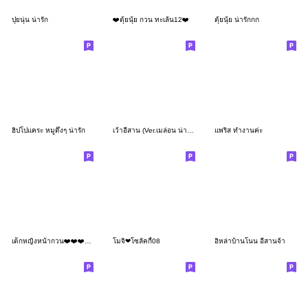
ปุยนุ่น น่ารัก
❤️ตุ้ยนุ้ย กวน ทะเล้น12❤️
ตุ้ยนุ้ย น่ารักกก
ฮิปโปแคระ หมูดึ๋งๆ น่ารัก
เว้าอีสาน (Ver.เมล่อน น่ารัก)
แพริส ทำงานค่ะ
เด็กหญิงหน้ากวน❤️❤️❤️145 MINI
โมจิ❤โซลัคกี้08
อิหล่าบ้านโนน อีสานจ้า