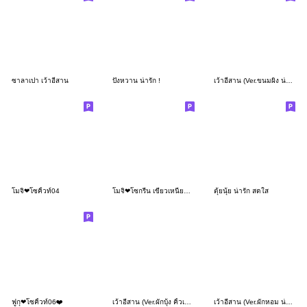
ซาลาเปา เว้าอีสาน
ปังหวาน น่ารัก !
เว้าอีสาน (Ver.ขนมผิง น่ารัก)
โมจิ❤โซคิ้วท์04
โมจิ❤โซกรีน เขียวเหนี่ยวทรัพย์ 06
ตุ้ยนุ้ย น่ารัก สดใส
ฟูกุ❤โซคิ้วท์06❤️
เว้าอีสาน (Ver.ผักบุ้ง คิ้วเกิร์ล)
เว้าอีสาน (Ver.ผักหอม น่ารัก)