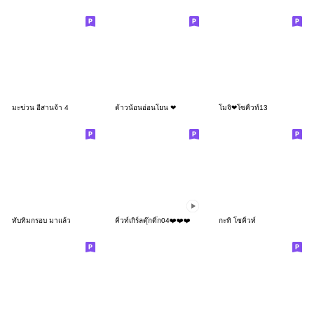
มะข่วน อีสานจ้า 4
ต้าวน้อนอ่อนโยน ❤
โมจิ❤โซคิ้วท์13
ทับทิมกรอบ มาแล้ว
คิ้วท์เกิร์ลดุ๊กดิ๊ก04❤️❤️❤️
กะทิ โซคิ้วท์