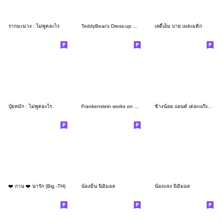
รากมะม่วง : ไม่พูดอะไร
TeddyBear's Dress-up Sticker
เลดี้เอ็ม บาย เมดเมติก
ปุ๋ยหมัก : ไม่พูดอะไร
Frankenstein works on Halloween ^^
ช้างน้อย แอนด์ เดอะแก๊ง : online seller
❤️ กาน ❤️ น่ารัก (Big -TH)
น้องมิ้น นิมิมอล
น้องแจง นิมิมอล