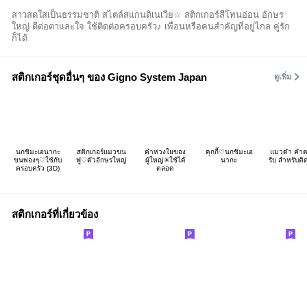
สาวสดใสเป็นธรรมชาติ สไตล์สแกนดิเนเวีย☆ สติกเกอร์สีโทนอ่อน อักษร
ใหญ่ ดีต่อตาและใจ ใช้ติดต่อครอบครัว♪ เพื่อนหรือคนสำคัญที่อยู่ไกล คู่รัก
ก็ได้
สติกเกอร์ชุดอื่นๆ ของ Gigno System Japan
ดูเพิ่ม
นกชิมะเอนากะ
สติกเกอร์แมวขน
คำห่วงใยของ
คุกกี้♡นกชิมะเอ
แมวดำ คำ
ขนพองๆ♡ใช้กับ
ฟู♡ตัวอักษรใหญ่
ผู้ใหญ่✳︎ใช้ได้
นากะ
รับ สำหรับติ
ครอบครัว (3D)
ตลอด
สติกเกอร์ที่เกี่ยวข้อง