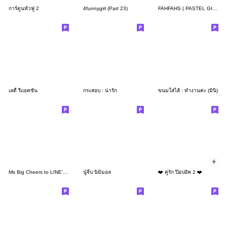
การ์ตูนหัวฟู 2
4funnygirl (Part 23)
FAHFAHS | PASTEL GIRL
เลดี้ รีแอคชั่น
กระสอบ : น่ารัก
ขนมใส่ไส้ : ทำงานค่ะ (มินิ)
Ms Big Cheers to LINE's 1st sticker
นู๋จิ๊บ นิมิมอล
❤️ คู่รัก ป๊อปอัพ 2 ❤️