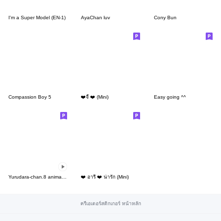
I'm a Super Model (EN-1)
AyaChan luv
Cony Bun
Compassion Boy 5
❤️จี้ ❤️ (Mini)
Easy going ^^
Yurudara-chan.8 animation
❤️ อารี ❤️ น่ารัก (ฺMini)
ครีเอเตอร์สติกเกอร์ หน้าหลัก