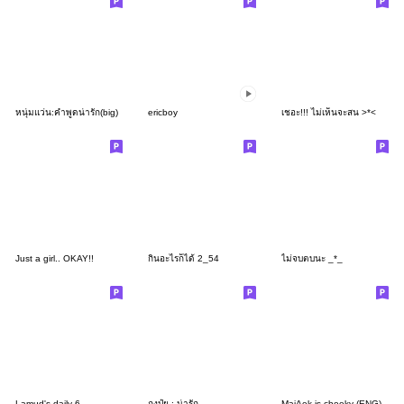
หนุ่มแว่น:คำพูดน่ารัก(big)
ericboy
เชอะ!!! ไม่เห็นจะสน >*<
Just a girl.. OKAY!!
กินอะไรก็ได้ 2_54
ไม่จบตบนะ _*_
Lamud's daily 6
ถุงปุ๋ย : น่ารัก
MaiAek is cheeky (ENG)