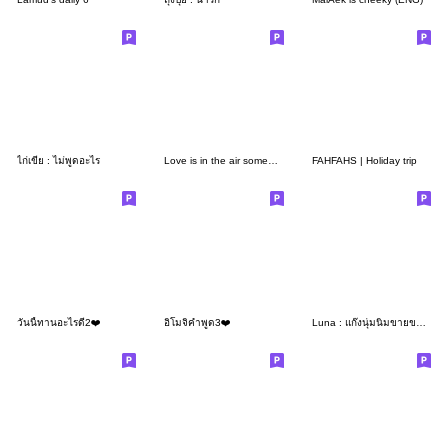
ไก่เขี่ย : ไม่พูดอะไร
Love is in the air somewhere.
FAHFAHS | Holiday trip
วันนี้ทานอะไรดี2❤️
อิโมจิคำพูด3❤️
Luna : แก๊งนุ่มนิ่มขายของออนไลน์ 4