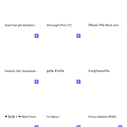
braid hair girl stamp(no characters)
4funnygirl (Part 27)
มินิมอล เกิร์ล Black and Pink
Fashion Girl: Istudyfashioninmilan vol.1
ชูครีม คิ้วเกิร์ล
ถ้วยฟูวินเทจเกิร์ล
❤ ปุ้มปุ้ย 2 ❤ Work From Home (Mini-TH)
I'm Nana !
Funny Nakarin (ENG)