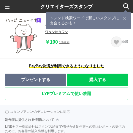
クリエイターズスタンプ
トレンド検索ワードで新しいスタンプに
出会えるかも！
一生使えるお正月ゆるダジャレ(再販)
ワタシはタワシ
￥190
448
1%還元
PayPay決済が利用できるようになりました
プレゼントする
購入する
LYPプレミアムで使い放題
スタンプアレンジ/デコレーションに対応
制作者に提供される情報について
LINEヤフー株式会社はスタンプ/絵文字/着せかえ制作者への売上レポートの提供の
ために、お客様の購入情報を利用します。