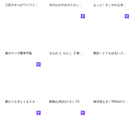
三匹のネコがワイワイするだけのスタンプ。
犬のかがやきのスタンプ4 修正版
もっと！すこやかな赤ちゃん
歯のマンガ繁体字版
もちお と もちこ 【 敬語 】
敬語！とてもゆるいスタンプ
夏のうさぎとくまスタンプ
家族(な気分)スタンプ2
毎日使える！TRGSのリアクションスタンプ