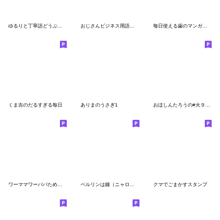
ゆるりと丁寧語どうぶつスタンプ
おじさんビジネス用語を使いこなすAI美女
毎日使える歯のマンガスタンプ
くま吉のだるすぎる毎日
ありまのうさぎ1
おほしんたろうの#火９スタンプ 第1弾
ワーママワーパパためのくまスタンプ
ベルリンは鐘（ニャロメロン）
クマでごまかすスタンプ