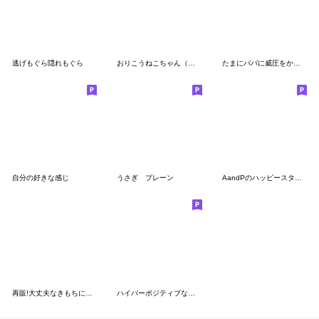
逃げもぐら隠れもぐら
おりこうねこちゃん（丁寧）
たまにパパに威圧をかけるママスタンプ
自分の好きな感じ
うさぎ プレーン
AandPのハッピースタンプ④
再販!大丈夫なきもちになる すばらしき新年
ハイパーポジティブな動物達２