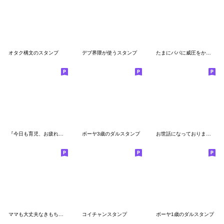
オタク構文のスタンプ
デブ界隈が使うスタンプ
たまにパパに威圧をかけるママスタンプ2
『今日も育児、お疲れさまです。』
ボーヤ3歳のダルスタンプ
お世話になっております。スタンプ
ママも大丈夫なきもちになる！ 毎日子育て
コイチャンスタンプ
ボーヤ1歳のダルスタンプ