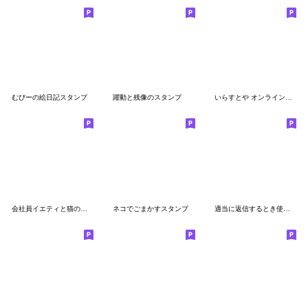
むぴーの絵日記スタンプ
躍動と残像のスタンプ
いらすとや オンラインパーティ
会社員イエティと猫の日常
ネコでごまかすスタンプ
適当に返信するとき使うスタンプ