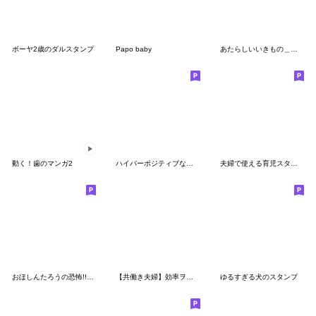
ボーヤ2歳のダルスタンプ
Papo baby
あたらしいいきもの＿やりとり
動く！歯のマンガ2
ハイパーポジティブな動物達
夫婦で使える育児スタンプ
おほしんたろうの恐怖!!ハイウエストオバケ
【共働き夫婦】効率ヲタクの日常会話
ゆるすぎる犬のスタンプ