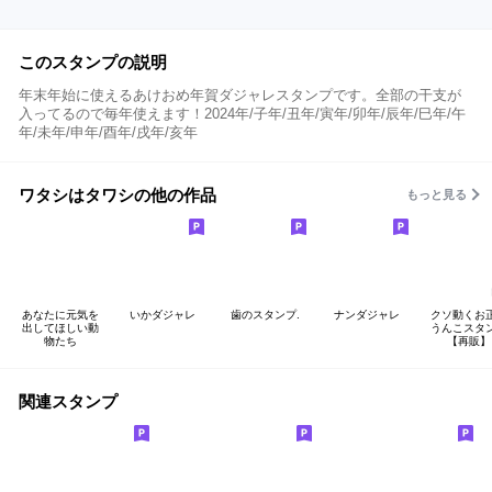
このスタンプの説明
年末年始に使えるあけおめ年賀ダジャレスタンプです。全部の干支が
入ってるので毎年使えます！2024年/子年/丑年/寅年/卯年/辰年/巳年/午
年/未年/申年/酉年/戌年/亥年
ワタシはタワシの他の作品
もっと見る
あなたに元気を
いかダジャレ
歯のスタンプ.
ナンダジャレ
クソ動くお
出してほしい動
うんこスタ
物たち
【再販】
関連スタンプ