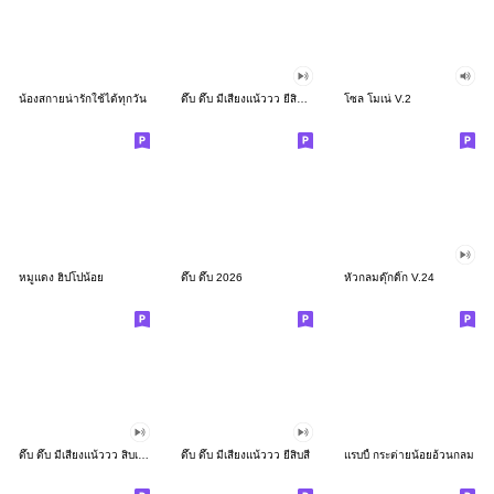
น้องสกายน่ารักใช้ได้ทุกวัน
ดึ๊บ ดึ๊บ มีเสียงแน้ววว ยี่สิบสอง
โซล โมเน่ V.2
หมูแดง ฮิปโปน้อย
ดึ๊บ ดึ๊บ 2026
หัวกลมดุ๊กดิ๊ก V.24
ดึ๊บ ดึ๊บ มีเสียงแน้ววว สิบเก้า
ดึ๊บ ดึ๊บ มีเสียงแน้ววว ยี่สิบสี่
แรบบี้ กระต่ายน้อยอ้วนกลม