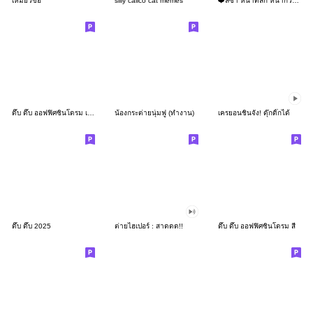
เหมียวขอ
silly calico cat memes
❤️ลิซ่า หน้าตลก หน้ากวน!❤️
ดึ๊บ ดึ๊บ ออฟฟิศซินโดรม เก้า
น้องกระต่ายนุ่มฟู (ทำงาน)
เครยอนชินจัง! ดุ๊กดิ๊กได้
ดึ๊บ ดึ๊บ 2025
ต่ายไฮเปอร์ : สาดดด!!
ดึ๊บ ดึ๊บ ออฟฟิศซินโดรม สี่