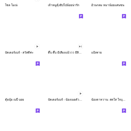
โซล โมเน่
เจ้าหมูดุ้งฮิปโปน้อยน่ารัก
อ้วนกลม หมาน้อยแสนซน
บัตเตอร์แบร์ - สวัสดีค่ะ
ดึ๊บ ดึ๊บ มีเสียงแน้ววว ยี่สิบห้า
แป้งพาย
ตุ้ยนุ้ย เบบี้ บอย
บัตเตอร์แบร์ - น้องเนยตัวตึง พุงเต่ง
น้องตาหวาน: สดใส ใจบุญ (สีพาสเทล)