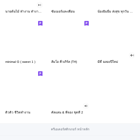
นายต้นไม้ ทำงาน ทำงาน ทำงาน!!!
ซัมเมอร์และเพื่อน
น้องยิมยิ้ม ส่งสุข ทุกวัน CutePastel THA
minimal G ( sweet 1 )
ส้มโอ คิ้วเกิร์ล (TH)
มีดี้ ฉลองปีใหม่
ดิวดิว ชีวิตทำงาน
คัลแลน & พี่จอง ชุดที่ 2
ครีเอเตอร์สติกเกอร์ หน้าหลัก