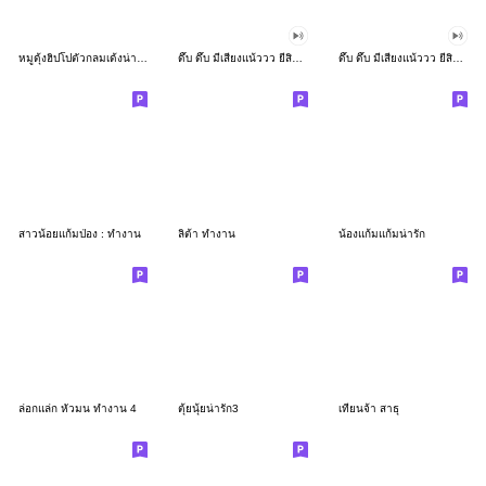
หมูดุ้งฮิปโปตัวกลมเด้งน่ารัก
ดึ๊บ ดึ๊บ มีเสียงแน้ววว ยี่สิบเจ็ด
ดึ๊บ ดึ๊บ มีเสียงแน้ววว ยี่สิบหก
สาวน้อยแก้มป่อง : ทำงาน
ลิต้า ทำงาน
น้องแก้มแก้มน่ารัก
ล่อกแล่ก หัวมน ทำงาน 4
ตุ้ยนุ้ยน่ารัก3
เทียนจ้า สาธุ