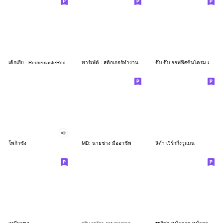
เด็กเฮีย - RedremasteRed
พาร์เฟ่ต์ : สติกเกอร์ทำงาน
ดึ๊บ ดึ๊บ ออฟฟิศซินโดรม เจ็ด
โพก้าซัง
MD: นายช่าง มืออาชีพ
ลิต้า เวิร์กกิ้งวูแมน