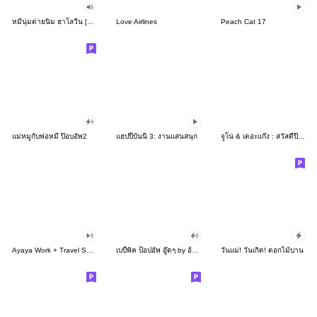
หมีนุ่มต่ายนิ่ม ฮาโลวีน [บิ๊กสติกเกอร์]
Love Airlines
Peach Cat 17
แม่หมูกับพ่อหมี ป๊อบอัพ2
แฮปปี้บันนี่ 3: งานแสนสนุก
จููโน่ & เดอะแก๊ง : สวัสดีปีใหม่
Ayaya Work + Travel Sound Stickers
เบบี้พิค ป็อปอัพ อู๊ดๆ by อ้วนกลม
วันแม่! วันเกิด! ดอกไม้บาน