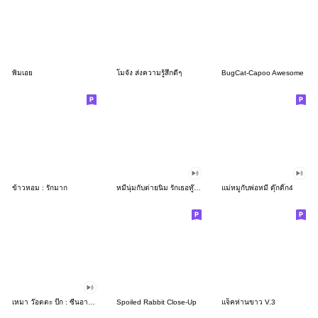
พิมเอย
โมจัง ส่งความรู้สึกดีๆ
BugCat-Capoo Awesome
ข้าวหอม : รักมาก
หมีนุ่มกับต่ายนิ่ม รักเธอทู๊กกกกกกกวัน
แม่หมูกับพ่อหมี ดุ๊กดิ๊ก4
เหมา ว๊อตตะ ปั๊ก : ซีนอารมณ์
Spoiled Rabbit Close-Up
แจ็คห่านขาว V.3