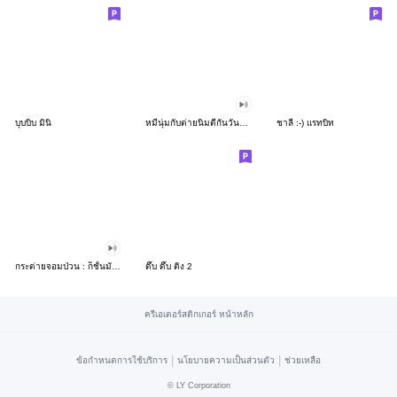
บุบบิบ มินิ
หมีนุ่มกับต่ายนิ่มตีกันวันละนิดจิตแจ่มใส
ชาลี :-) แรทบิท
กระต่ายจอมป่วน : ก็ชั้นมันน่ารัก
ดึ๊บ ดึ๊บ ติ่ง 2
ครีเอเตอร์สติกเกอร์ หน้าหลัก
|
|
ข้อกำหนดการใช้บริการ
นโยบายความเป็นส่วนตัว
ช่วยเหลือ
©
LY Corporation