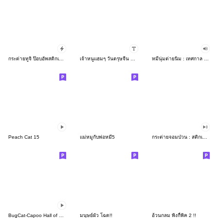
กระต่ายทูจิ ป๊อบอัพสติกเกอร์
เจ้าหนูแฮมๆ วันตรุษจีน By อ้วนกลม
หมีนุ่มต่ายนิ่ม : เทศกาล [บิ๊กสติกเกอร์]
Peach Cat 15
แม่หมูกับพ่อหมี5
กระต่ายจอมป่วน : สติกเกอร์คำฮิต
BugCat-Capoo Hall of Fame Commemorative
มนุษย์ผัว โฉด!!
อ้วนกลม พิงกี้พิค 2 !!