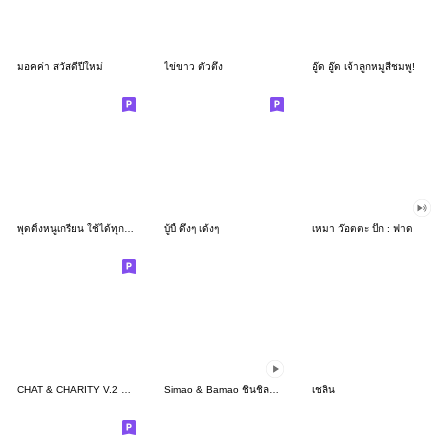
มอคค่า สวัสดีปีใหม่
ไข่ขาว ตัวตึง
อู๊ด อู๊ด เจ้าลูกหมูสีชมพู!
พุดดิ้งหนูเกรียน ใช้ได้ทุกวัน 2024
บู้บี้ ดึ๋งๆ เด้งๆ
เหมา ว๊อตตะ ปั๊ก : ฟาด
CHAT & CHARITY V.2 EP.2
Simao & Bamao ชินชิลลานุ่มนิ่ม
เชลิน