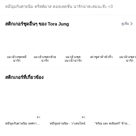
หมีนุ่มกับต่ายนิ่ม คริสต์มาส คอลเลคชั่น น่ารักน่าสะสมนะจ๊ะ <3
สติกเกอร์ชุดอื่นๆ ของ Tora Jung
ดูเพิ่ม
แมวอ้วงชุดหมี
แมวอ้วงชุดกล้วย
แมวอ้วงชุด
เต่าซูคาต้าตัวจิ๋ว
แมวอ้วงชุด
น่ารัก
น่ารัก
แมวน้ำน่ารัก
น่ารัก
สติกเกอร์ที่เกี่ยวข้อง
หมีนุ่มกับต่ายนิ่ม เทศกาลแห่งความสุข
หมีนุ่มต่ายนิ่ม : วาเลนไทน์
“ชรัณ และ คณินทร์” ข้ามฟ้าเคียงเธอ