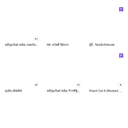
หมีนุ่มกับต่ายนิ่ม กอดกัน กอดกัน
N9: สวัสดี ปีมังกร
บู้บี้ : ร้อนนักรักสะเลย
บุบบิบ เลิฟเลิฟ
หมีนุ่มกับต่ายนิ่ม ร๊ากที่ซู้ดด
Peach Cat 8 (Revised Version)