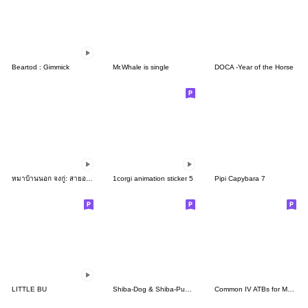
Beartod : Gimmick
Mr.Whale is single
DOCA -Year of the Horse
หมาบ้านนอก จงกู่: สายอยู่บ้าน
1corgi animation sticker 5
Pipi Capybara 7
LITTLE BU
Shiba-Dog & Shiba-Puppy's Christmas
Common IV ATBs for Medical students