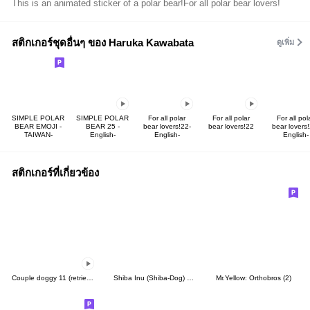
This is an animated sticker of a polar bear!For all polar bear lovers!
สติกเกอร์ชุดอื่นๆ ของ Haruka Kawabata
ดูเพิ่ม
SIMPLE POLAR
SIMPLE POLAR
For all polar
For all polar
For all pol
BEAR EMOJI -
BEAR 25 -
bear lovers!22-
bear lovers!22
bear lovers!
TAIWAN-
English-
English-
English-
สติกเกอร์ที่เกี่ยวข้อง
Couple doggy 11 (retriever)
Shiba Inu (Shiba-Dog) stickers - vol.5
Mr.Yellow: Orthobros (2)