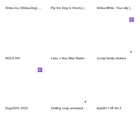
Shiba Inu (Shiba-Dog) stickers - vol.3
Pip the Dog in Shorts [Spring & Summer]
Shiba-White, Your ally [en]
DOCA XIII
Leko x Very Miss Rabbit: Taiwan Style
1corgi family stickers
Dog100% 2025
Chilling corgi animated stickers
คุณปลาวาฬ Ver.3