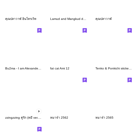
คุณปลาวาฬ อินโทรเวิท
Lamud and Mangkud daily
คุณปลาวาฬ
Bu2ma - I am Alexander 05 - Get a cold
fat cat Ami 12
Tenko & Ponkichi sticker2-Ponkichi ver.
zzingzzing คู่รัก (หมี ver.) 3
หมาจ๋า 2562
หมาจ๋า 2565