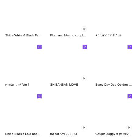
Shiba-White & Black Family Stickers [EN]
Kkamung&Angto couple10(Kkamung ver.)
คุณปลาวาฬ ขี้เกียจ
คุณปลาวาฬ Ver.4
SHIBANBAN MOVE
Every Day Dog Golden Retriever2
Shiba-Black's Laid-back Life [EN]
fat cat Ami 20 PRO
Couple doggy 9 (retriever)