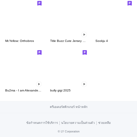
Mr.Yellow: Orthobros
Title Buzz Cute Jersey Kun
Sookju 4
Bu2ma - I am Alexander 04 - office day
bully gigi 2025
ครีเอเตอร์สติกเกอร์ หน้าหลัก
|
|
ข้อกำหนดการใช้บริการ
นโยบายความเป็นส่วนตัว
ช่วยเหลือ
©
LY Corporation