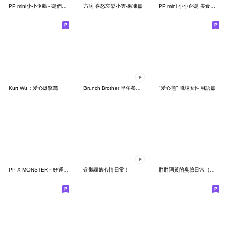
PP mini小小企鵝 - 鵝們開動囉!
方坊 喜怒哀樂小雲-果凍篇
PP mini 小小企鵝 美食天堂
Kurt Wu：愛心爆擊篇
Brunch Brother 早午餐兄弟4：遊樂園冒險！
"愛心熊" 職場女性用語篇
PP X MONSTER－好運造訪每一天
企鵝家族心情日常！
胖胖阿黃的臭臉日常（改版篇）