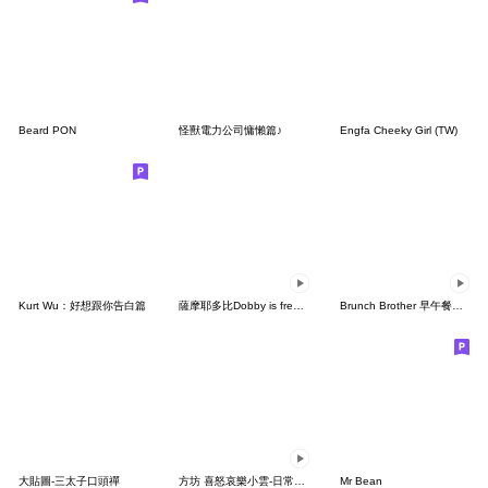
Beard PON
怪獸電力公司慵懶篇♪
Engfa Cheeky Girl (TW)
Kurt Wu：好想跟你告白篇
薩摩耶多比Dobby is free Vol.3
Brunch Brother 早午餐兄弟 Ver.2
大貼圖-三太子口頭禪
方坊 喜怒哀樂小雲-日常篇2
Mr Bean