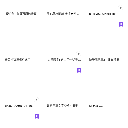
"愛心熊" 每日可用敬語篇
黑色蘇格蘭貓 表情❤️多種心情 43
It moves! OHIGE no PON.
樂天桃猿三猴柱來了！
[台灣限定] 迪士尼全明星歡慶聖誕迎跨年
快樂班貼圖2 - 其樂漢堡
Skater JOHN Anime1
超嗆手寫文字♡省空間貼
Mr Flat Cat