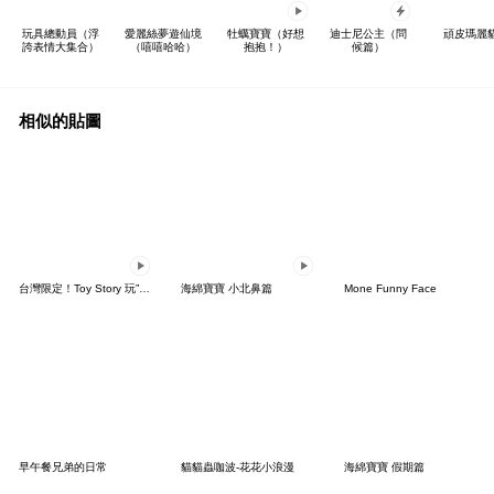
玩具總動員（浮
愛麗絲夢遊仙境
牡蠣寶寶（好想
迪士尼公主（問
頑皮瑪麗
誇表情大集合）
（嘻嘻哈哈）
抱抱！）
候篇）
相似的貼圖
台灣限定！Toy Story 玩”句”人生動態貼圖
海綿寶寶 小北鼻篇
Mone Funny Face
早午餐兄弟的日常
貓貓蟲咖波-花花小浪漫
海綿寶寶 假期篇