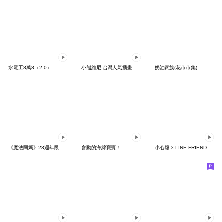
水電工8萬8（2.0）
小熊維尼 台灣人氣插畫家大集合！
奶油家族(花市市集)
《魔法阿媽》23週年限定款
會動的海綿寶寶！
小心臟 × LINE FRIENDS 快樂跳舞