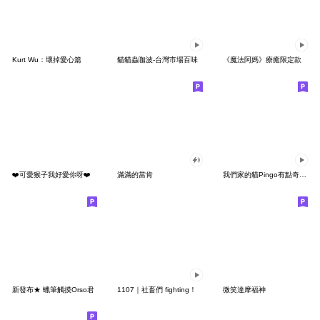
Kurt Wu：壞掉愛心篇
貓貓蟲咖波-台灣市場百味
《魔法阿媽》療癒限定款
❤️可愛猴子我好愛你呀❤️
滿滿的當肯
我們家的貓Pingo有點奇怪 2
新發布★ 蠟筆觸摸Orso君
1107｜社畜們 fighting！
微笑達摩福神