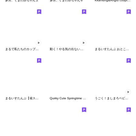
多分、くまの赤ちゃん２
多分、くまの赤ちゃん６
Kkamung&Angto couple2(Kkamung ver.)
まるで私たちのカップル luvtoriluvkori
動く！やる気の出ない怪獣
まるいすたんぷ おとこのこ！2
まるいすたんぷ【省スペース】
Quirky Cute Springtime Jersey Kun
うごく！ましまろベビーくん