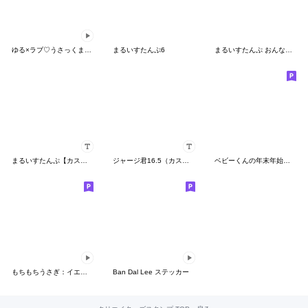
ゆる×ラブ♡うさっくま【Youtubeアニメ】
まるいすたんぷ6
まるいすたんぷ おんなのこ！6
まるいすたんぷ【カスタム】2
ジャージ君16.5（カスタム）
ベビーくんの年末年始スタンプRe
もちもちうさぎ：イエローちゃん (アニメ)
Ban Dal Lee ステッカー