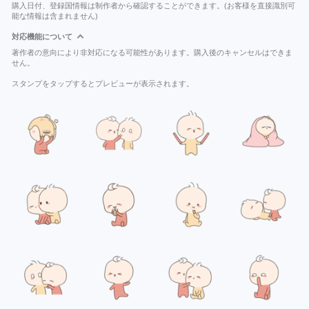
購入日付、登録国情報は制作者から確認することができます。(お客様を直接識別可
能な情報は含まれません)
対応機能について
著作者の意向により非対応になる可能性があります。購入後のキャンセルはできま
せん。
スタンプをタップするとプレビューが表示されます。