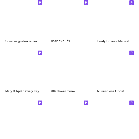
Summer golden retriever puppy!!
บักขาวมาแล้ว
Floofy Boxes - Medical Student
Mary & April : lovely day :-)
little flower meow.
A Friendless Ghost