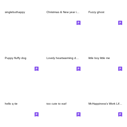
singlebuthappy
Christmas & New year in Ghost Community
Fuzzy ghost
Puppy fluffy dog
Lovely heartwarming dogs [English]
little boy little me
hello q tie
too cute to eat!
Mr.Happiness's Work Life (ver.2)