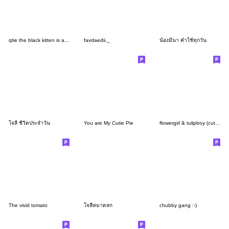
qtie the black kitten is a good girl
favdaedii._
น้องมีนา คำใช้ทุกวัน
โจลี่ ชีวิตประจำวัน
You are My Cutie Pie
flowergirl & tulipboy (cute;)
The vivid tomato
โจลี่หมาตลก
chubby gang :-)