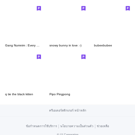
Gang Numnim : Every day words V.2 :-)
snowy bunny in love :-)
bubeebubee
q tie the black kitten
Pipo Pingpong
ครีเอเตอร์สติกเกอร์ หน้าหลัก
|
|
ข้อกำหนดการใช้บริการ
นโยบายความเป็นส่วนตัว
ช่วยเหลือ
©
LY Corporation