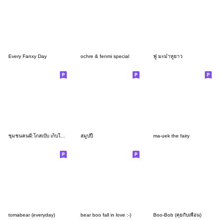
Every Fanxy Day
ochre & fenmi special
ฟู มะม๋าหูยาว
ชุมชนคนผี:โกสเบ๊บ เก็บใจไว้ใช้กับเธอ
สมูปปี้
ma-uek the fairy
tomabear (everyday)
bear boo fall in love :-)
Boo-Bob (คุยกับเพื่อน)