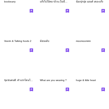
boobearry
แก๊งโบโบ้หมาอ้วน (ไม่มีคำพูด)
น้องปุกปุย แอนด์ เดอะแก๊ง
Veerin & Talking foods 2
ม้อบแม้บ
moomoomimi
ชุมชนคนผี: คำแรกโดนใจ คำต่อไปโดนเส้น
What are you wearing ?
huge & little heart