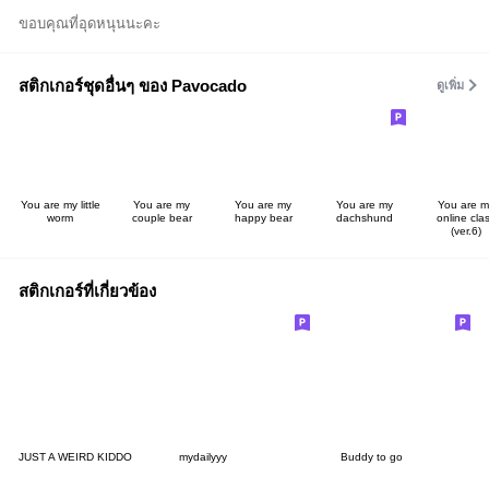
ขอบคุณที่อุดหนุนนะคะ
สติกเกอร์ชุดอื่นๆ ของ Pavocado
ดูเพิ่ม
You are my little
You are my
You are my
You are my
You are m
worm
couple bear
happy bear
dachshund
online cla
(ver.6)
สติกเกอร์ที่เกี่ยวข้อง
JUST A WEIRD KIDDO
mydailyyy
Buddy to go