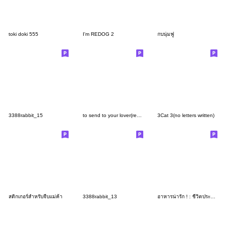
toki doki 555
I'm REDOG 2
กบนุ่มฟู
3388rabbit_15
to send to your lover(revised version)
3Cat 3(no letters written)
สติกเกอร์สำหรับจีบแม่ค้า
3388rabbit_13
อาหารน่ารัก ! : ชีวิตประจำวันสีพาสเทล