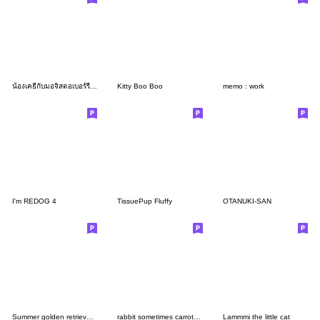
น้องเคธี่กับมอจิสตอเบอร์รี่เวอร์0.5
Kitty Boo Boo
memo : work
I'm REDOG 4
TissuePup Fluffy
OTANUKI-SAN
Summer golden retriever puppy!!
rabbit sometimes carrot no text9
Lammmi the little cat