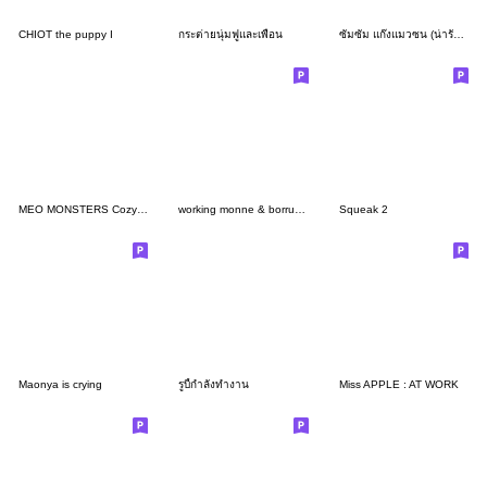
CHIOT the puppy I
กระต่ายนุ่มฟูและเพื่อน
ซัมซัม แก๊งแมวซน (น่ารักมาก)
MEO MONSTERS Cozy Moment
working monne & borrum (female)
Squeak 2
Maonya is crying
รูบี้กำลังทำงาน
Miss APPLE : AT WORK