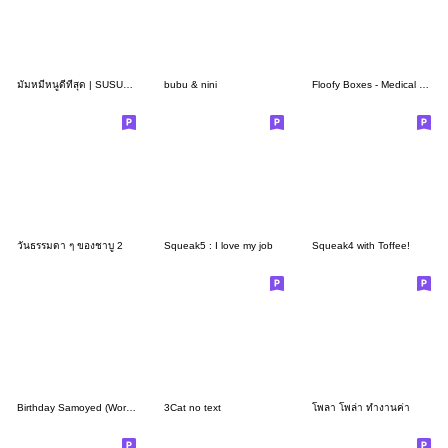
มัมหมีหนูดีที่สุด | SUSUDUMDUM
bubu & nini
Floofy Boxes - Medical Student
วันธรรมดา ๆ ของชาบู 2
Squeak5 : I love my job
Squeak4 with Toffee!
Birthday Samoyed (Work Hard Ver.)
3Cat no text
โพลา โพล่า ทำงานค่า