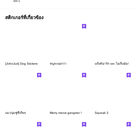
vol.1
สติกเกอร์ที่เกี่ยวข้อง
[JohnJud] Dog Stickers
หนูจะบอกว่า
แก๊งค์น่ารัก ver. ไอเริ้บมัม!
แมวนุ่มฟูขี้เกียจ
Merry meow gangster !
Squeak 3