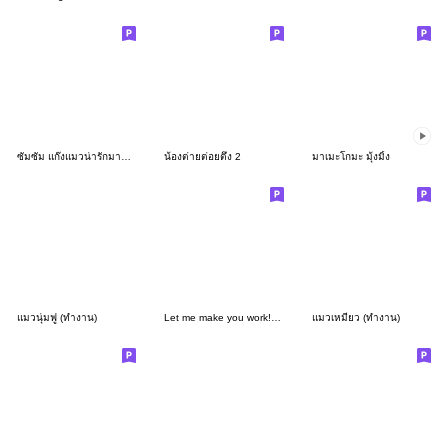
ซัมซัม แก๊งแมวน่ารักมาก (ทำงาน)
น้องต่ายต่อยตึง 2
มาเมะโกมะ มุ้งมิ้ง
แมวนุ่มฟู (ทำงาน)
Let me make you work! | SUSUDUMDUM
แมวเหมียว (ทำงาน)