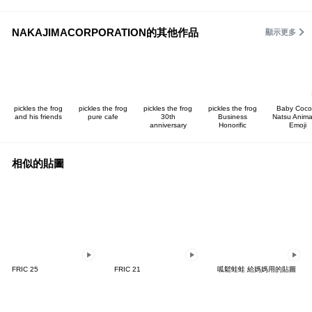
NAKAJIMACORPORATION的其他作品
顯示更多
pickles the frog
pickles the frog
pickles the frog
pickles the frog
Baby Coco
and his friends
pure cafe
30th
Business
Natsu Anima
anniversary
Honorific
Emoji
相似的貼圖
FRIC 25
FRIC 21
呱鬆蛙蛙 給媽媽用的貼圖