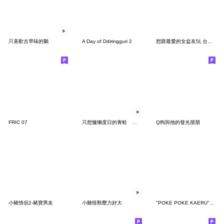
只喜歡古早味的鵝
A Day of Ddiringguri 2
想跟最愛的女盆友玩 台灣版
FRIC 07
只想慵懶度日的青蛙 戀愛了
Q狗與他的發光朋朋
小豬情侶2-豬寶男友
小雞怪獸壓力好大
"POKE POKE KAERU"很勤勞 台灣版