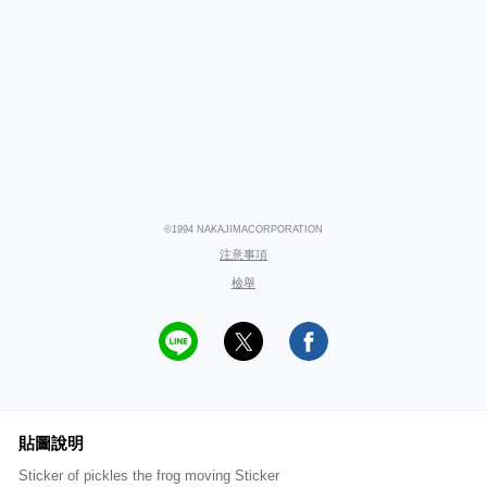
©1994 NAKAJIMACORPORATION
注意事項
檢舉
貼圖說明
Sticker of pickles the frog moving Sticker