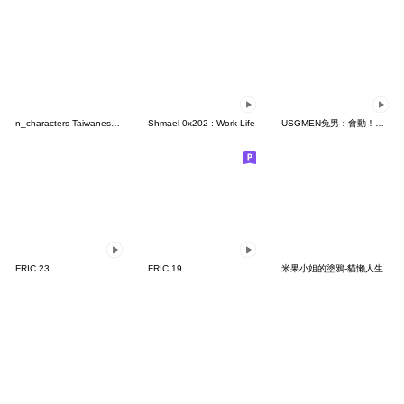
n_characters Taiwanese ver. 2
Shmael 0x202 : Work Life
USGMEN兔男：會動！圓滾滾青蛙 夏日篇
FRIC 23
FRIC 19
米果小姐的塗鴉-貓懶人生