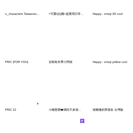
n_characters Taiwanese ver. 3
<可愛QQ圓>超實用日常♡♡♡～
Happy : emoji 3D cool
FRIC (FOR YOU)
吉蛙蛙冬季小問候
Happy : emoji yellow cool
FRIC 22
小豬憨寶❤️我吃不多很好養
很難懂的男朋友 台灣版