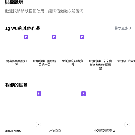
貼圖說明
歡迎跟納納版搭配使用，讓情侶獺獺永浴愛河
1g.wu的其他作品
顯示更多
鴨嘴獸媽媽的叮
肥嫩水獺–墨鏡酷
聖誕限定馴鹿寶
肥嫩水獺–朵朵與
鬆餅貓–我就
嚀
朵的一天
貝
她的棒棒糖顏藝
篇
相似的貼圖
Small Hippo
水獺蹭蹭
小河馬河馬寶 2