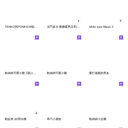
TENKO與PONKICHI貼圖第一彈 【修正版】
法鬥皮古-療癒暖男日常(第27彈)
white paw Miyao 2
軟綿綿可愛小雞【家人篇】
軟綿綿可愛小雞
愛打遊戲的男友
動起來♪好用水獺
乖巧小邊牧
軟綿綿小企鵝