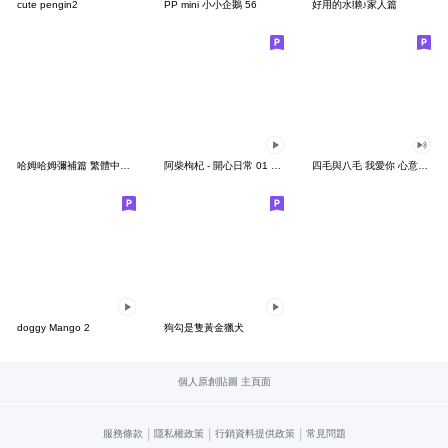
cute pengin2
PP mini 小小企鵝 56
好用的水獺♪家人篇
哈姆哈姆彌補篇 繁體中文版
阿柴枸杞 - 開心日常 01 (中文版)
四毛與八毛 我愛你 心意貼圖
doggy Mango 2
狗勾是隻黃金獵犬
個人原創貼圖 主頁面
|
|
|
服務條款
隱私權政策
行銷資料提供政策
常見問題