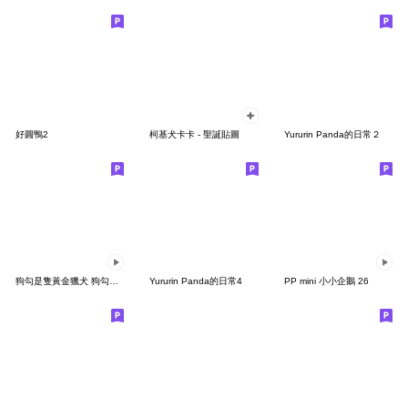
好圓鴨2
柯基犬卡卡 - 聖誕貼圖
Yururin Panda的日常２
狗勾是隻黃金獵犬 狗勾&愛心篇
Yururin Panda的日常4
PP mini 小小企鵝 26