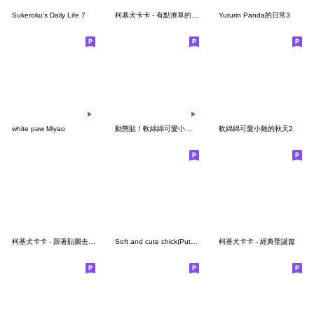
Sukeroku's Daily Life 7
柯基犬卡卡 - 有點潦草的卡娜篇
Yururin Panda的日常3
white paw Miyao
動態貼！軟綿綿可愛小雞（療癒篇）
軟綿綿可愛小雞的秋天2
柯基犬卡卡 - 跟著貼圖去旅行特輯 ♪
Soft and cute chick(Put it on the photo)
柯基犬卡卡 - 經典聖誕篇