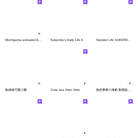
Mochigoma animationSticker
Sukeroku's Daily Life 8
Hamster Life SUKEROKU and JIRO
軟綿綿可愛小雞
Cutie sea Otter Ottie
無所事事小海豹 動態貼圖(1)