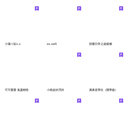
小滿ㄉ貼1.o
ee.zizi5
頹廢日常之超級懶
可可愛愛 鬼靈精怪
小桃皮好浮誇
鹿鼻是學生（開學篇）