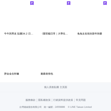
牛牛與男友 貼圖34.2 日常職場篇-女生版
《厭世貓日常｜大學生學分2》
兔兔女友祝你新年快樂
胖金金在幹嘛
脆爺表情包
個人原創貼圖 主頁面
|
|
|
服務條款
隱私權政策
行銷資料提供政策
常見問題
台灣連線股份有限公司 統一編號：24556886
© LINE Taiwan Limited