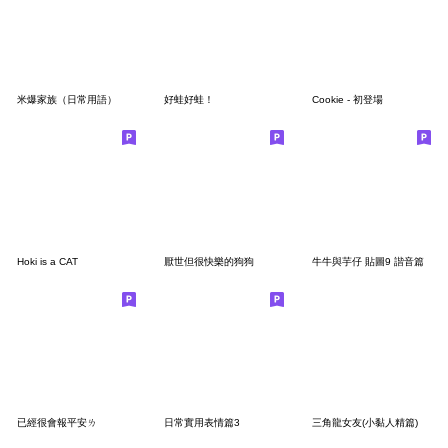
米爆家族（日常用語）
好蛙好蛙！
Cookie - 初登場
Hoki is a CAT
厭世但很快樂的狗狗
牛牛與芋仔 貼圖9 諧音篇
已經很會報平安ㄌ
日常實用表情篇3
三角龍女友(小黏人精篇)