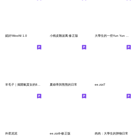
妮好!WooNI 1.0
小桃皮難波萬 修正版
大學生的一些Yun Yun 厭厭⋯⋯
羊毛子｜揭開氣質女的87真面目
夏綠蒂與熊熊的日常
ee.zizi7
外星泥泥
ee.zizi9-修正版
肉肉：大學生的肺物日常