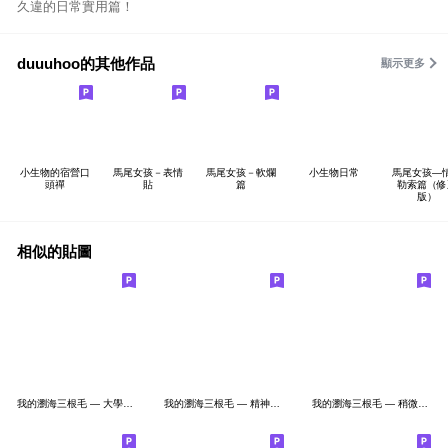
久違的日常實用篇！
duuuhoo的其他作品
顯示更多
小生物的宿營口
馬尾女孩－表情
馬尾女孩－軟爛
小生物日常
馬尾女孩—
頭禪
貼
篇
勒索篇（修
版）
相似的貼圖
我的瀏海三根毛 — 大學生可能會需要篇
我的瀏海三根毛 — 精神狀態篇
我的瀏海三根毛 — 稍微實用一點篇