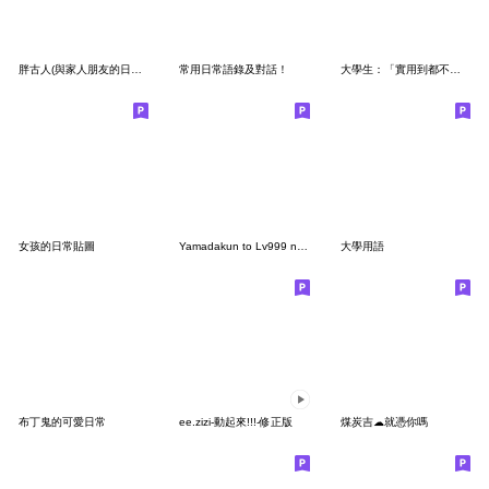
胖古人(與家人朋友的日常對話)
常用日常語錄及對話！
大學生：「實用到都不用打字！」
女孩的日常貼圖
Yamadakun to Lv999 no koi wo suru
大學用語
布丁鬼的可愛日常
ee.zizi-動起來!!!-修正版
煤炭吉☁︎就憑你嗎