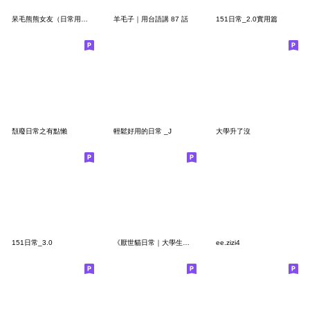
呆毛熊熊女友（日常用語有字版）
羊毛子｜用台語講 87 話
151日常_2.0實用篇
頹廢日常之有點懶
輕鬆好用的日常 _J
大學升了沒
151日常_3.0
《厭世貓日常｜大學生學分3》
ee.zizi4