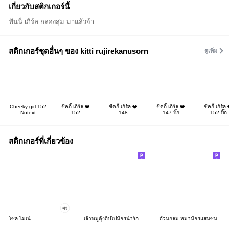
เกี่ยวกับสติกเกอร์นี้
ฟันนี่ เกิร์ล กล่องสุ่ม มาแล้วจ้า
สติกเกอร์ชุดอื่นๆ ของ kitti rujirekanusorn
ดูเพิ่ม
Cheeky girl 152
ชีคกี้ เกิร์ล ❤️
ชีคกี้ เกิร์ล ❤️
ชีคกี้ เกิร์ล ❤️
ชีคกี้ เกิร์ล 
Notext
152
148
147 บิ๊ก
152 บิ๊ก
สติกเกอร์ที่เกี่ยวข้อง
โซล โมเน่
เจ้าหมูดุ้งฮิปโปน้อยน่ารัก
อ้วนกลม หมาน้อยแสนซน