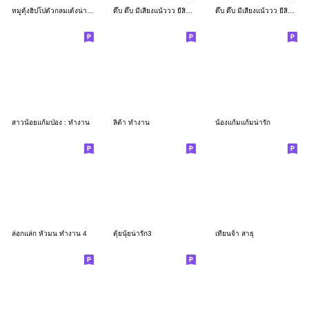
หมูดุ้งฮิปโปตัวกลมเด้งน่ารัก
ดึ๊บ ดึ๊บ มีเสียงแน้ววว ยี่สิบเจ็ด
ดึ๊บ ดึ๊บ มีเสียงแน้ววว ยี่สิบหก
สาวน้อยแก้มป่อง : ทำงาน
ลิต้า ทำงาน
น้องแก้มแก้มน่ารัก
ล่อกแล่ก หัวมน ทำงาน 4
ตุ้ยนุ้ยน่ารัก3
เทียนจ้า สาธุ