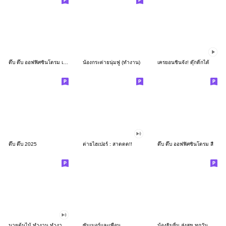
ดึ๊บ ดึ๊บ ออฟฟิศซินโดรม เก้า
น้องกระต่ายนุ่มฟู (ทำงาน)
เครยอนชินจัง! ดุ๊กดิ๊กได้
ดึ๊บ ดึ๊บ 2025
ต่ายไฮเปอร์ : สาดดด!!
ดึ๊บ ดึ๊บ ออฟฟิศซินโดรม สี่
นายต้นไม้ ทำงาน ทำงาน ทำงาน!!!
ซัมเมอร์และเพื่อน
น้องยิมยิ้ม ส่งสุข ทุกวัน CutePastel THA