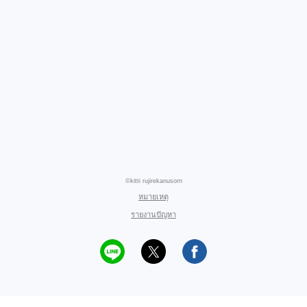
©kitti rujirekanusorn
หมายเหตุ
รายงานปัญหา