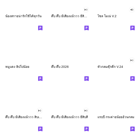
น้องสกายน่ารักใช้ได้ทุกวัน
ดึ๊บ ดึ๊บ มีเสียงแน้ววว ยี่สิบสอง
โซล โมเน่ V.2
หมูแดง ฮิปโปน้อย
ดึ๊บ ดึ๊บ 2026
หัวกลมดุ๊กดิ๊ก V.24
ดึ๊บ ดึ๊บ มีเสียงแน้ววว สิบเก้า
ดึ๊บ ดึ๊บ มีเสียงแน้ววว ยี่สิบสี่
แรบบี้ กระต่ายน้อยอ้วนกลม