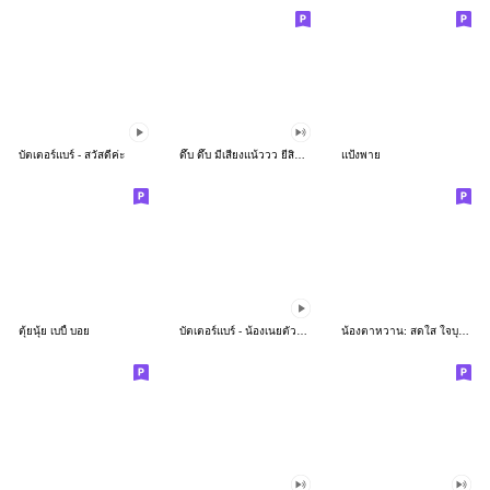
บัตเตอร์แบร์ - สวัสดีค่ะ
ดึ๊บ ดึ๊บ มีเสียงแน้ววว ยี่สิบห้า
แป้งพาย
ตุ้ยนุ้ย เบบี้ บอย
บัตเตอร์แบร์ - น้องเนยตัวตึง พุงเต่ง
น้องตาหวาน: สดใส ใจบุญ (สีพาสเทล)