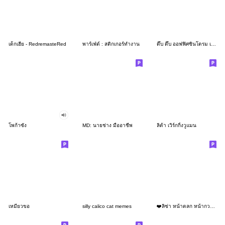
เด็กเฮีย - RedremasteRed
พาร์เฟ่ต์ : สติกเกอร์ทำงาน
ดึ๊บ ดึ๊บ ออฟฟิศซินโดรม เจ็ด
โพก้าซัง
MD: นายช่าง มืออาชีพ
ลิต้า เวิร์กกิ้งวูแมน
เหมียวขอ
silly calico cat memes
❤️ลิซ่า หน้าตลก หน้ากวน!❤️