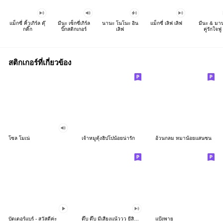
แม็กซี่ คิ้วเกิร์ล ดุ๊
มีนะ เซ็กซี่เกิร์ล
นานะ โนโนะ อิน
แม็กซี่ เลิฟ เลิฟ
มีนะ & มา
กดิ๊ก
บิ๊กสติกเกอร์
เลิฟ
คู่รักใจฟู
สติกเกอร์ที่เกี่ยวข้อง
โซล โมเน่
เจ้าหมูดุ้งฮิปโปน้อยน่ารัก
อ้วนกลม หมาน้อยแสนซน
บัตเตอร์แบร์ - สวัสดีค่ะ
ดึ๊บ ดึ๊บ มีเสียงแน้ววว ยี่สิบห้า
แป้งพาย