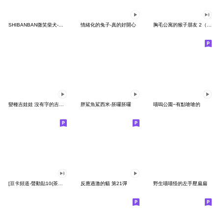
SHIBANBAN微笑柴犬-廢柴寶寶日常
情緒化的兔子-真的好開心
胸毛公寓的猴子朋友 2（有聲動態）
變種吉娃娃 沒有字的吉娃娃
胖鯊魚鯊西米-胚囉胚囉
喵嗚公園−有點嗆嗆的
[豆卡頻道-聲動貼10(茶寶丸日常篇)
反應過激的貓 第21彈
野生喵喵怪的左手壓扁扁