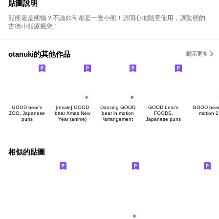
貼圖說明
熊熊還是熊貓？不論如何都是一隻小熊！請開心地隨意使用，讓動態的
古德小熊療癒您！
otanuki的其他作品
顯示更多
GOOD bear's
[resale] GOOD
Dancing GOOD
GOOD bear's
GOOD bear
ZOO, Japanese
bear Xmas New
bear in motion
FOODS,
motion 2
puns
Year (anime)
/arrangement
Japanese puns
相似的貼圖