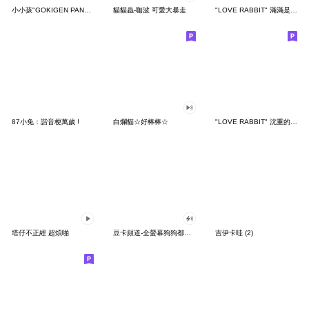
小小孩"GOKIGEN PANDA" 台灣版
貓貓蟲-咖波 可愛大暴走
"LOVE RABBIT" 滿滿是愛 台灣版
87小兔：諧音梗萬歲 !
白爛貓☆好棒棒☆
"LOVE RABBIT" 沈重的愛 台灣版
塔仔不正經 超煩啪
豆卡頻道-全螢幕狗狗都沒你上班累
吉伊卡哇 (2)