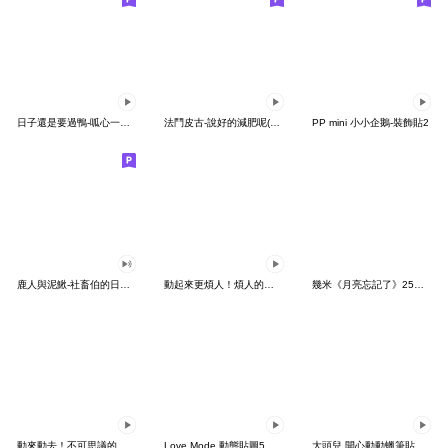
日子還是要過鴨-呱心一下鴨
法鬥皮古-說好的減肥呢(第15彈)
PP mini 小小企鵝-裝飾貼2
鹿人與泥鰍-社畜伯的日常有聲貼圖
動起來更煩人！煩人的貓咪3
幾米《月亮忘記了》25周年 x 晴天P莉
動來動去！不可思議的寶可夢貼圖
Love Mode 動態貼圖5
大頭兒 開心動動蠟筆貼