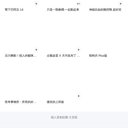
雙下巴阿北 14
只是一顆麻糬-一起動起來
伸縮自如的雞與鴨 超好笑
活力舞動！煩人的貓咪★迷你版 2
企鵝皮蛋 X 天竺鼠布丁 有點厭世
勒狗共 Plus版
怪奇事物所：所長的好日子要來力
微笑的上班族
個人原創貼圖 主頁面