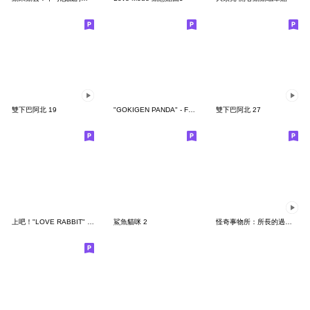
雙下巴阿北 19
"GOKIGEN PANDA" - Feeling / global
雙下巴阿北 27
上吧！"LOVE RABBIT" 台灣版
鯊魚貓咪 2
怪奇事物所：所長的過度繁殖