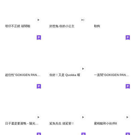
塔仔不正經 胡鬧啪
好想兔-你的小公主
勒狗
超任性"GOKIGEN PANDA" 台灣版
你好！又是 Quokka 喔
一直鬧"GOKIGEN PANDA" 台灣版
日子還是要過鴨－陽光開朗每一天鴨
鯊魚先生 搞鯊密！
蜜桃貓和小伙伴8