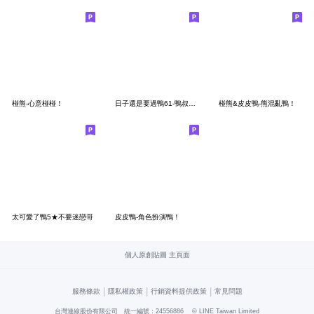
椪熊-心意椪椪！
日子還是要過鴨61-鴨叔emo中
椪熊&皮皮鴨-熊混亂鴨！
太可愛了鴨5★不要迷戀哥
皮皮鴨-角色扮演鴨！
個人原創貼圖 主頁面
|
|
|
服務條款
隱私權政策
行銷資料提供政策
常見問題
台灣連線股份有限公司 統一編號：24556886
© LINE Taiwan Limited