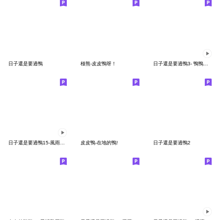
日子還是要過鴨
椪熊-皮皮鴨呀！
日子還是要過鴨3- 鴨鴨動起來！
日子還是要過鴨15-風雨無阻鴨！
皮皮鴨-在地的鴨!
日子還是要過鴨2