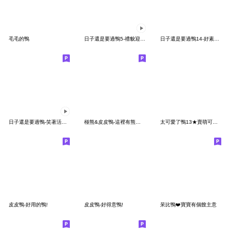
毛毛的鴨
日子還是要過鴨5-禮貌迎新年鴨
日子還是要過鴨14-好素會花生鴨！
日子還是要過鴨-笑著活下去鴨
椪熊&皮皮鴨-這裡有熊鴨！
太可愛了鴨13★賣萌可愛的小鴨鴨2
皮皮鴨-好用的鴨!
皮皮鴨-好得意鴨!
呆比鴨❤️寶寶有個餿主意