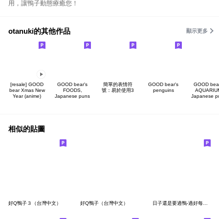
用，讓鴨子動態療癒您！
otanuki的其他作品
顯示更多
[resale] GOOD
GOOD bear's
簡單的表情符
GOOD bear's
GOOD bear
bear Xmas New
FOODS,
號：易於使用3
penguins
AQUARIU
Year (anime)
Japanese puns
Japanese p
相似的貼圖
好Q鴨子３（台灣中文）
好Q鴨子（台灣中文）
日子還是要過鴨-過好每一天鴨。