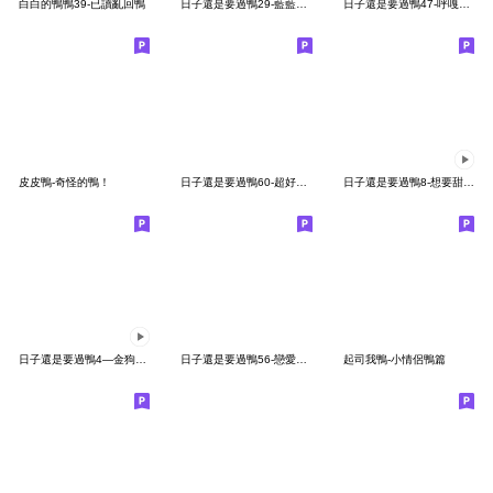
白白的鴨鴨39-已讀亂回鴨
日子還是要過鴨29-藍藍的鴨
日子還是要過鴨47-呼嘎蝦嘎
皮皮鴨-奇怪的鴨！
日子還是要過鴨60-超好聊鴨
日子還是要過鴨8-想要甜甜的戀愛鴨
日子還是要過鴨4—金狗背鴨
日子還是要過鴨56-戀愛攻防戰（守方）
起司我鴨-小情侶鴨篇