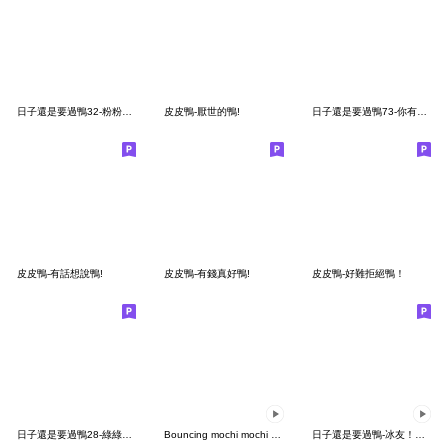
日子還是要過鴨32-粉粉的鴨
皮皮鴨-厭世的鴨!
日子還是要過鴨73-你有看到我的鼻子嗎？
皮皮鴨-有話想說鴨!
皮皮鴨-有錢真好鴨!
皮皮鴨-好難拒絕鴨！
日子還是要過鴨28-綠綠的鴨
Bouncing mochi mochi ducks2
日子還是要過鴨-冰友！哩賀鴨！