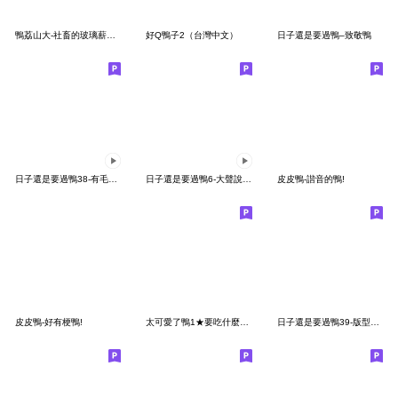
鴨荔山大-社畜的玻璃薪篇【什麼神獸村】
好Q鴨子2（台灣中文）
日子還是要過鴨–致敬鴨
日子還是要過鴨38-有毛病鴨！
日子還是要過鴨6-大聲說愛你鴨
皮皮鴨-諧音的鴨!
皮皮鴨-好有梗鴨!
太可愛了鴨1★要吃什麼呢 傷腦筋!
日子還是要過鴨39-版型圖大亂鬥