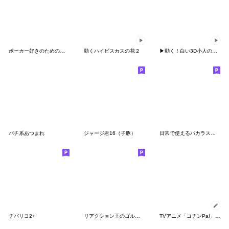
ポーカー好きのためのスタンプ2
動くハイビスカスの花２
▶動く！白い3D小人のゴルフ(ダジャレ)
パチ系あつまれ
ジャージ君16（子豚）
日常で使えるバカラスタンプ
チバリヨ2+
リアクション王のゴルフ好きオヤジ
TVアニメ「コチンPa!」その６