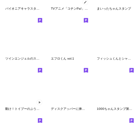
パイオニアキャラスタンプ
TVアニメ「コチンPa!」その５
まいったちゃんスタンプ
ツインエンジェルのスタンプ13(全部テスラ)
エフロくん vol.1
フィッシュくんとシャークくん
動け！トイプーのぷう太郎【健康第一】
ディスクアッパーに捧げるスタンプ3
1000ちゃんスタンプ第3弾