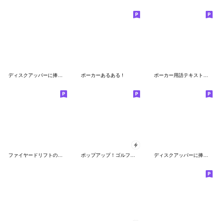
ディスクアッパーに捧げるスタンプ
ポーカーあるある !
ポーカー用語テキストスタンプ～言い訳編～
ファイヤードリフトのスタンプ
ポップアップ！ゴルフ好き年始挨拶スタンプ
ディスクアッパーに捧げるスタンプ2