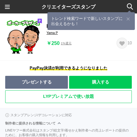
クリエイターズスタンプ
トレンド検索ワードで新しいスタンプに
出会えるかも！
Poker Brother's
Yama P
￥250
10
1%還元
PayPay決済が利用できるようになりました
プレゼントする
購入する
LYPプレミアムで使い放題
スタンプアレンジ/デコレーションに対応
制作者に提供される情報について
LINEヤフー株式会社はスタンプ/絵文字/着せかえ制作者への売上レポートの提供の
ために、お客様の購入情報を利用します。