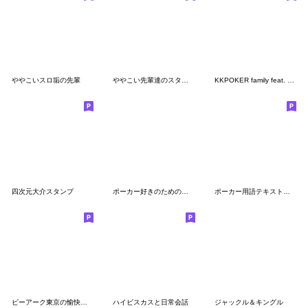
ややこいスロ垢の先輩
ややこい先輩達のスタンプ2.1
KKPOKER family feat. 10high
四次元大介スタンプ
ポーカー好きのためのスタンプ3
ポーカー用語テキスト３ ～ツッコミ編～
ピーアーク東京の愉快な仲間たち
ハイビスカスと日常会話
ジャックル＆キングル