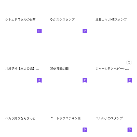
シトエドワタルの日常
やがスクスタンプ
見るニキLINEスタンプ
川村晃裕【本人公認】スタンプ
通信営業の闇
ジャージ君とベビーちゃん（カスタム）
バカラ好きならきっとわかるスタンプ①
ニートボクロチキン第２弾
ハルルナのスタンプ