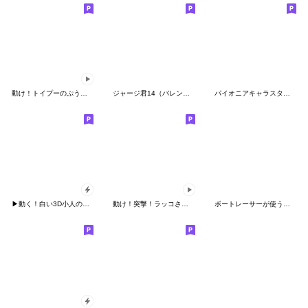
動け！トイプーのぷう太郎３
ジャージ君14（バレンタインデー）
パイオニアキャラスタンプ2
▶動く！白い3D小人のゴルフ2（Pop-up）
動け！突撃！ラッコさん 弟くん編２
ボートレーサーが使うスタンプ２