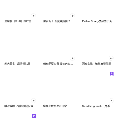
暹羅貓日常 每日招呼語
淑女兔子 全螢幕貼圖 2
Esther Bunny艾絲樂小兔
米犬日常 - 諧音梗貼圖
俏兔子耍心機 爆笑內心戲貼圖
調皮女孩：嗆辣有聲貼圖
啾啾噗噗 - 情勒很鬧但還是戀愛了篇
瘋狂邦妮的生活日常
Sumikko gurashi（冬季篇）