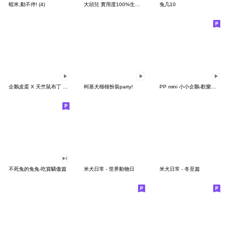
蝦米,動不停! (4)
大頭兒 實用度100%生活用語(3)
兔几10
企鵝皮蛋 X 天竺鼠布丁 有點厭世
柯基犬椪椪扮裝party!
PP mini 小小企鵝-歡樂動物園派對
不死兔的兔兔-吃貨驕傲篇
米犬日常 - 世界動物日
米犬日常 - 冬至篇