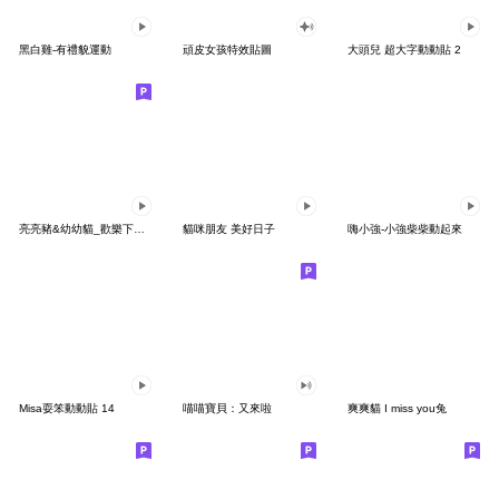
黑白雞-有禮貌運動
頑皮女孩特效貼圖
大頭兒 超大字動動貼 2
亮亮豬&幼幼貓_歡樂下午茶篇
貓咪朋友 美好日子
嗨小強-小強柴柴動起來
Misa耍笨動動貼 14
喵喵寶貝：又來啦
爽爽貓 I miss you兔