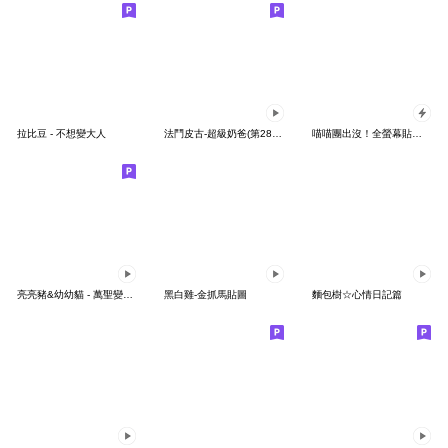
拉比豆 - 不想變大人
法鬥皮古-超級奶爸(第28彈)
喵喵團出沒！全螢幕貼圖 2 秋冬季節
亮亮豬&幼幼貓 - 萬聖變裝趴
黑白雞-金抓馬貼圖
麵包樹☆心情日記篇