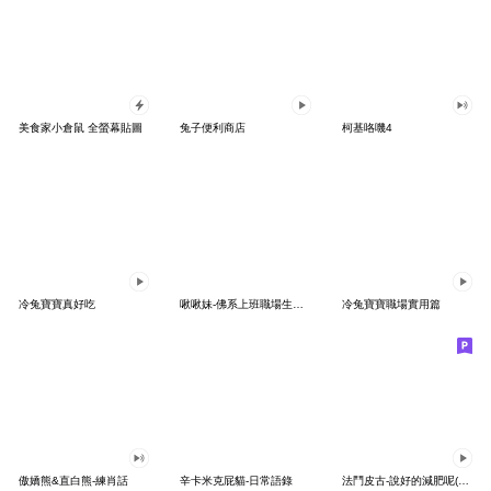
美食家小倉鼠 全螢幕貼圖
兔子便利商店
柯基咯嘰4
冷兔寶寶真好吃
啾啾妹-佛系上班職場生存篇
冷兔寶寶職場實用篇
傲嬌熊&直白熊-練肖話
辛卡米克屁貓-日常語錄
法鬥皮古-說好的減肥呢(第15彈)