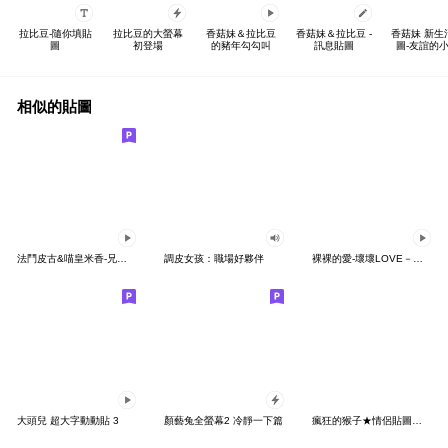
拉比豆-隨你填貼
拉比豆的大螢幕
香菇妹＆拉比豆
香菇妹＆拉比豆 -
香菇妹 新生
圖
初登場
的豬年勾勾叫
訊息貼圖
圖-友誼的
相似的貼圖
法鬥皮古&喵皇米香-兄弟情誼(第13彈)
調皮女孩：職場好夥伴
裸裸的愛-壞壞LOVE－互動篇(女生版)
大頭兒 超大字動動貼 3
顏藝兔全螢幕2 冷靜一下篇
瘋狂的猴子★情侶貼圖（女生篇）