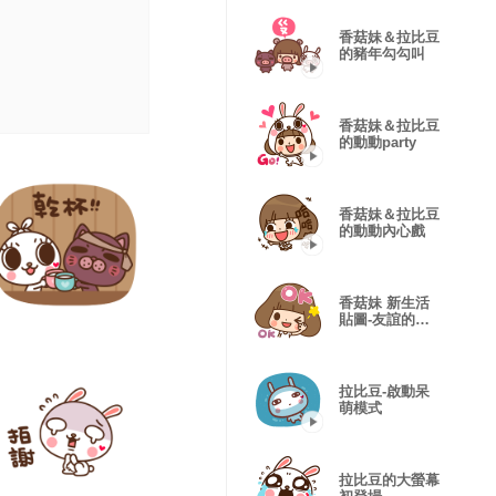
香菇妹＆拉比豆
的豬年勾勾叫
香菇妹＆拉比豆
的動動party
香菇妹＆拉比豆
的動動內心戲
香菇妹 新生活
貼圖-友誼的小
船
拉比豆-啟動呆
萌模式
拉比豆的大螢幕