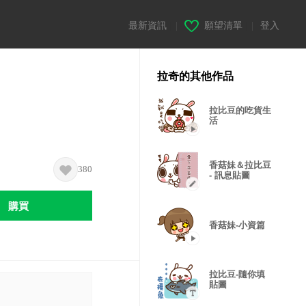
最新資訊
|
願望清單
|
登入
拉奇的其他作品
拉比豆的吃貨生
活
香菇妹＆拉比豆
380
- 訊息貼圖
購買
香菇妹-小資篇
拉比豆-隨你填
貼圖