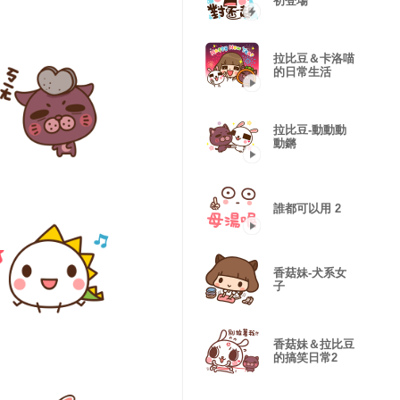
初登場
拉比豆＆卡洛喵
的日常生活
拉比豆-動動動
動鏘
誰都可以用 2
香菇妹-犬系女
子
香菇妹＆拉比豆
的搞笑日常2