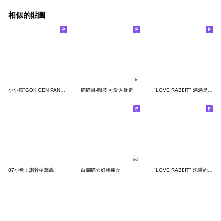
相似的貼圖
小小孩"GOKIGEN PANDA" 台灣版
貓貓蟲-咖波 可愛大暴走
"LOVE RABBIT" 滿滿是愛 台灣版
87小兔：諧音梗萬歲 !
白爛貓☆好棒棒☆
"LOVE RABBIT" 沈重的愛 台灣版