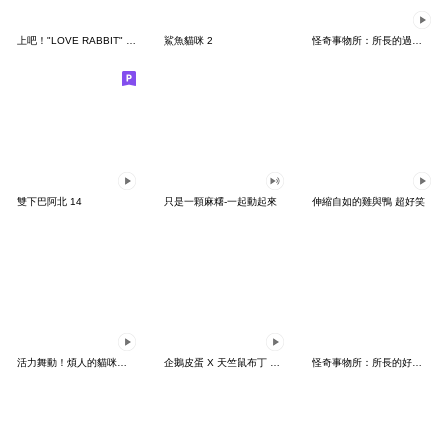
上吧！"LOVE RABBIT" 台灣版
鯊魚貓咪 2
怪奇事物所：所長的過度繁殖
雙下巴阿北 14
只是一顆麻糬-一起動起來
伸縮自如的雞與鴨 超好笑
活力舞動！煩人的貓咪★迷你版 2
企鵝皮蛋 X 天竺鼠布丁 有點厭世
怪奇事物所：所長的好日子要來力