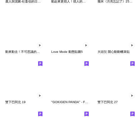
鹿人與泥鰍-社畜伯的日常有聲貼圖
動起來更煩人！煩人的貓咪3
幾米《月亮忘記了》25周年 x 晴天P莉
動來動去！不可思議的寶可夢貼圖
Love Mode 動態貼圖5
大頭兒 開心動動蠟筆貼
雙下巴阿北 19
"GOKIGEN PANDA" - Feeling / global
雙下巴阿北 27