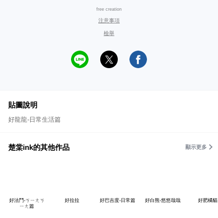
free creation
注意事項
檢舉
貼圖說明
好龍龍-日常生活篇
楚棠ink的其他作品
顯示更多
好法鬥-ㄎㄧㄤㄎ
好拉拉
好巴吉度-日常篇
好白熊-悠悠哉哉
好肥橘貓
ㄧㄤ篇