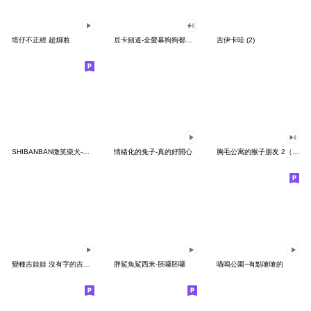
塔仔不正經 超煩啪
豆卡頻道-全螢幕狗狗都沒你上班累
吉伊卡哇 (2)
SHIBANBAN微笑柴犬-廢柴寶寶日常
情緒化的兔子-真的好開心
胸毛公寓的猴子朋友 2（有聲動態）
變種吉娃娃 沒有字的吉娃娃
胖鯊魚鯊西米-胚囉胚囉
喵嗚公園−有點嗆嗆的