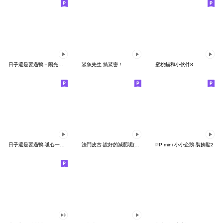
日子還是要過鴨－陽光開朗每一天鴨
鯊魚先生 搞鯊密！
蜜桃貓和小伙伴8
日子還是要過鴨-呱心一下鴨
法鬥皮古-說好的減肥呢(第15彈)
PP mini 小小企鵝-裝飾貼2