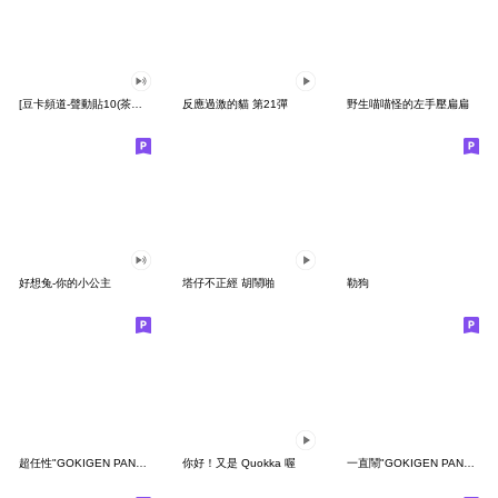
[豆卡頻道-聲動貼10(茶寶丸日常篇)
反應過激的貓 第21彈
野生喵喵怪的左手壓扁扁
好想兔-你的小公主
塔仔不正經 胡鬧啪
勒狗
超任性"GOKIGEN PANDA" 台灣版
你好！又是 Quokka 喔
一直鬧"GOKIGEN PANDA" 台灣版