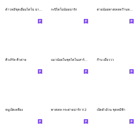
ต้าวหมีชุดเอี๊ยมไดโน่ น่ารัก
กะปิไดโน่น้อยน่ารัก
ต่ายน้อยพาสเทลหว๊านหวาน
คิ้วเกิร์ล คิ้วต่าย
แมวน้อยในชุดไดโนเสาร์ สีฟ้า
ก๊าบ เมี๊ยววว
หมูเป็ดเหลือง
พาสเทล กระต่ายน่ารัก V.2
เป็ดตัวอ้วน ชุดหมีฟ้า