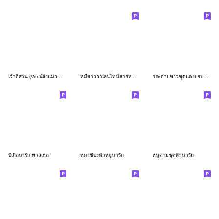
เว้าอีสาน (Ver.น้องแมวน้ำ น่ารัก)
หมีขาววาเลนไทน์สายหวานเจี๊ยบ
กระต่ายขาวชุดแดงแฮปปี้จุง
บีเกิ้ลน่ารัก พาสเทล
หมาชิบะหัวหมูน่ารัก
หนูต่ายชุดฟ้าน่ารัก