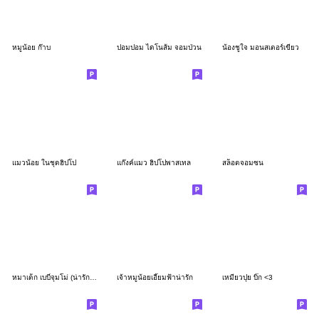
หมูน้อย ก๊าบ
ปอมปอม ไดโนส้ม จอมป่วน
น้องชูใจ มอนสเตอร์เขียว
แมวน้อย ในชุดฮิปโป
แก๊งค์แมว ฮิปโปพาสเทล
สล็อตจอมซน
หมาเด็ก เบบี๋จุมโม่ (น่ารัก) 2
เจ้าหมูน้อยเอี๊ยมฟ้าน่ารัก
เหมียวปุย บิ๊ก <3