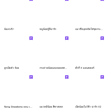
น้องกะปิ !
หมูน้อยบู้บี้น่ารัก
แมวขี้หงุดหงิดใส่ชุดกระต่ายชมพู
ลูกเป็ดตัว จ้อย
กระต่ายน้อยเอนจอยเทศกาล
ดั๊กกี้ X มอนสเตอร์
Nong Strawberry very cute
แมวหมีน้อย สีพาสเทล
เป็ดน้อยโบว์ฟ้า น่ารัก V2