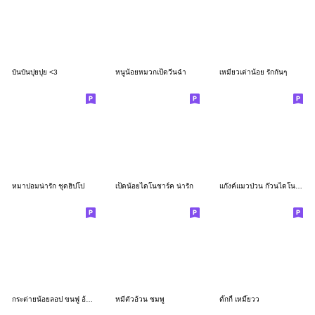
บันบันปุยปุย <3
หนูน้อยหมวกเป็ดวีนฉ่ำ
เหมียวเต่าน้อย รักกันๆ
หมาปอมน่ารัก ชุดฮิปโป
เป็ดน้อยไดโนชาร์ค น่ารัก
แก๊งค์แมวป่วน ก๊วนไดโนเสาร์
กระต่ายน้อยลอป ขนฟู อ้วนป้อมน่ารัก
หมีตัวอ้วน ชมพู
ดั๊กกี้ เหมี๊ยวว