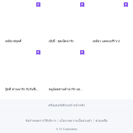
เหมียวฟรุตตี้
เบ๊บบี๊ : ชุดเป็ดน่ารัก
เหมียว แคทแบร์รี่ V.2
กู้ดดี้ ห่านน่ารัก กับวันขี้เกียจ
หมูน้อยซานต้าน่ารัก แฮปปี้คริสต์มาส
ครีเอเตอร์สติกเกอร์ หน้าหลัก
|
|
ข้อกำหนดการใช้บริการ
นโยบายความเป็นส่วนตัว
ช่วยเหลือ
©
LY Corporation