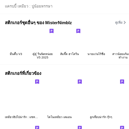
แครบบี้ เหมียว : ปูน้อยหรรษา
สติกเกอร์ชุดอื่นๆ ของ MisterNimblz
ดูเพิ่ม
มึนตึ้บ V3
ตู๋ตู๋ วีนนิดหน่อย
ส้มจี๊ด ฮาโลวีน
นายแว่นไร้ชื่อ
สาวน้อยแก้มตุ
V5 2025
ทำงาน
สติกเกอร์ที่เกี่ยวข้อง
เหมียวฮิปโปน่ารัก : แชทได้ทุกวัน
ไดโนเหมียว เลมอน
ลูกเจี๊ยบน่ารัก กุ๊กๆ