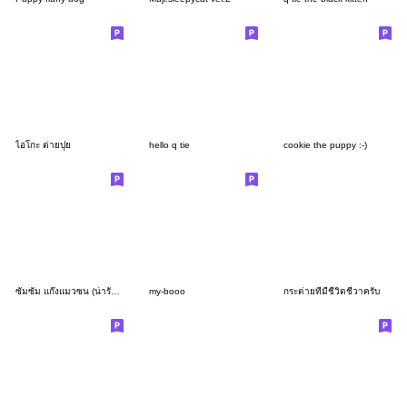
ไอโกะ ต่ายปุย
hello q tie
cookie the puppy :-)
ซัมซัม แก๊งแมวซน (น่ารักมาก) 5
my-booo
กระต่ายที่มีชีวิตชีวาครับ