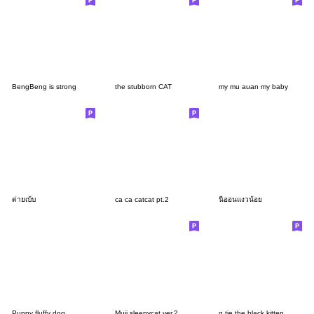
BengBeng is strong
the stubborn CAT
my mu auan my baby
ต่ายเบ้บ
ca ca catcat pt.2
นีออนแงวน้อย
Puppy fluffy dog
Muji.sleepycat ver.2
q tie the black kitten