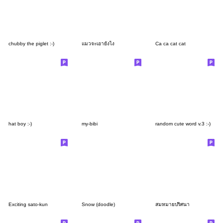
chubby the piglet :-)
แมวจะเอายังไง
Ca ca cat cat
hat boy :-)
my-bibi
random cute word v.3 :-)
Exciting sato-kun
Snow (doodle)
สมหมายปริศนา