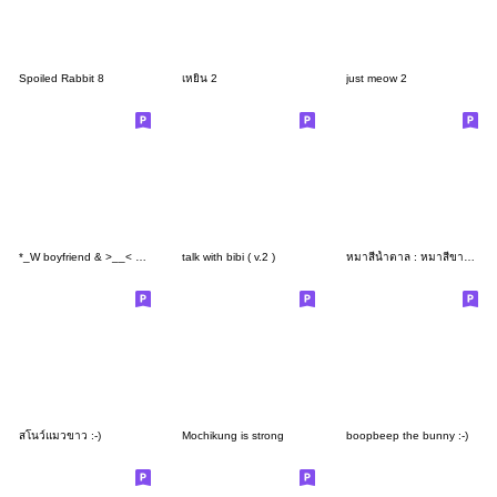
Spoiled Rabbit 8
เหยิน 2
just meow 2
*_W boyfriend & >__< girlfriend
talk with bibi ( v.2 )
หมาสีน้ำตาล : หมาสีขาว V4
สโนว์แมวขาว :-)
Mochikung is strong
boopbeep the bunny :-)