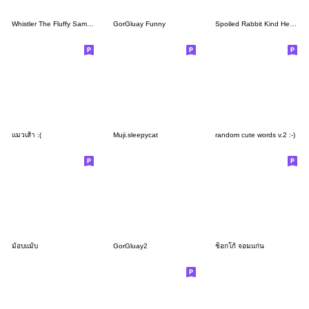
Whistler The Fluffy Samoyed
GorGluay Funny
Spoiled Rabbit Kind Heart
แมวเส้า :(
Muji.sleepycat
random cute words v.2 :-)
ม้อบแม้บ
GorGluay2
ช็อกโก้ จอมแก่น