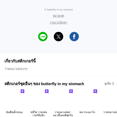
© butterfly in my stomach
หมายเหตุ
รายงานปัญหา
เกี่ยวกับสติกเกอร์นี้
วาดแมวเล่นๆๆๆ
สติกเกอร์ชุดอื่นๆ ของ butterfly in my stomach
ดูเพิ่ม
ฉันคือเด็กเจนz
หมีไฝ วาดเล่น
วาดแมวเล่น6 :
หมากะแมวไง
วาดหมาเล่
เวอร์ชั่นจิก
แมวขี้งอนที่สุดใน