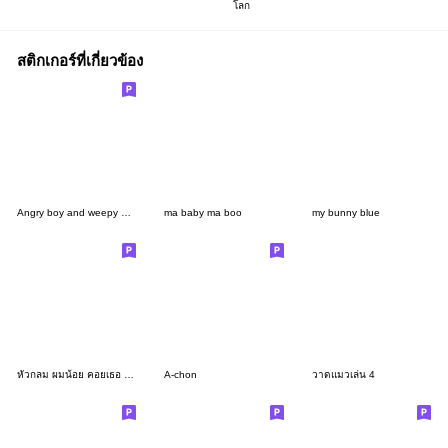
โลก
สติกเกอร์ที่เกี่ยวข้อง
Angry boy and weepy girl :-)
ma baby ma boo
my bunny blue
หัวกลม ผมน้อย คอยเธอ 3 (love you)
A-chon
วาดแมวเล่น 4