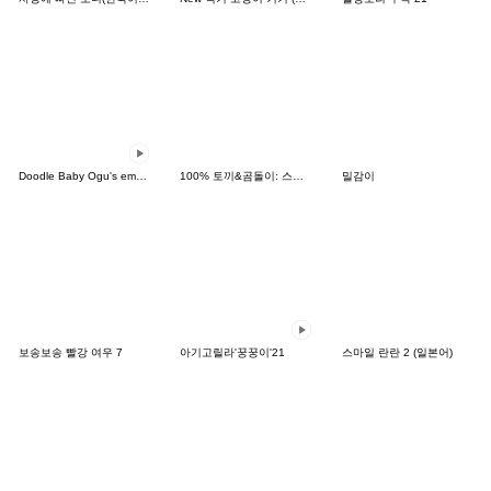
Doodle Baby Ogu's emotion
100% 토끼&곰돌이: 스티커의 날
밀감이
보송보송 빨강 여우 7
아기고릴라'꿍꿍이'21
스마일 란란 2 (일본어)