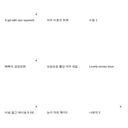
A girl with two squirrels
여우 미호의 하루
누렁 1
삐삐의 감정표현
보송보송 빨강 여우 4[일본어]
Lovely snowy bear
비숑 말고 에이숑 8 (애니메이션)
눈이 작은 톡끼3
나쁘게 3