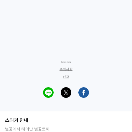
hamnim
주의사항
신고
스티커 안내
벚꽃에서 태어난 벚꽃토끼