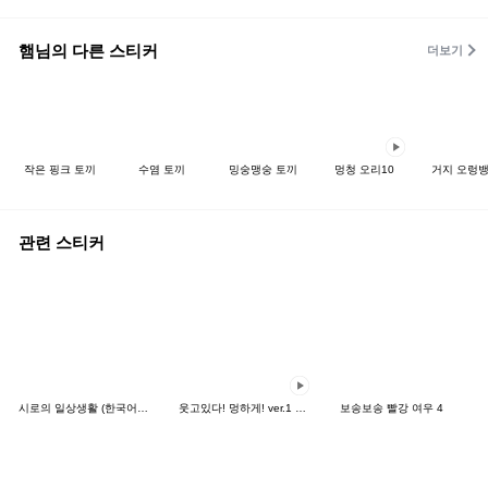
햄님의 다른 스티커
더보기
작은 핑크 토끼
수염 토끼
밍숭맹숭 토끼
멍청 오리10
거지 오렁
관련 스티커
시로의 일상생활 (한국어&일본어)
웃고있다! 멍하게! ver.1 (일본어)
보송보송 빨강 여우 4