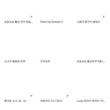
보송보송 빨강 여우 6[일본어]
Close-Up Hamster 2
시골개 쫑구의 봄맞이
소녀의 행복한 하루
인어공주
보송보송 빨강여우 5[English]
휴대폰 소녀, 밈 - v2
매력적인 미니 돼지!
Lucky 태국어 한국어 THAI-KOREA