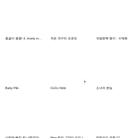
몽글이 몽몽! 4, lovely mongmong
작은 개구리 프로빗
귀염뽀쨕 뚱이 : 수채화
Baby Piki
CoCo Holic
소녀의 본능
사랑에 빠진 토니(한국어&태국어)
New 럭키 고양이 키키 (한국어&일본어)
말랑오리 꾸왁 21