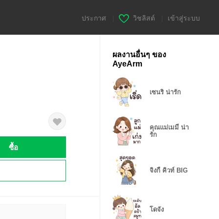
ประกาศ
|
วิชลิสต์
|
เข้าสู่ระบบ
ผลงานอื่นๆ ของ
AyeArm
เซนริ น่ารัก
คุณแม่เมมี่ น่า
รัก
ซื้อ
!
จิงกี้ คิวท์ BIG
โดจัง