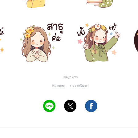
©AyeArm
หมายเหตุ
รายงานปัญหา