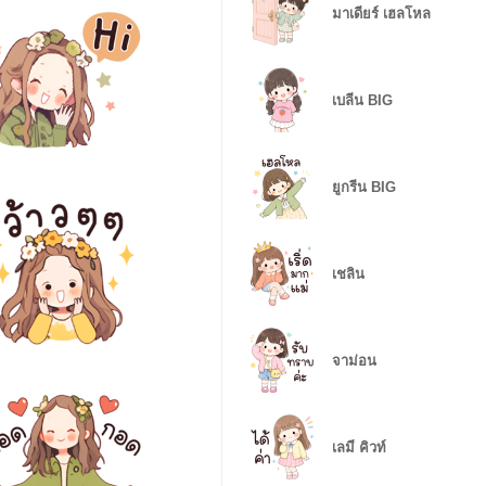
มาเดียร์ เฮลโหล
เบลีน BIG
ยูกรีน BIG
เชลิน
จาม่อน
เลมี่ คิวท์