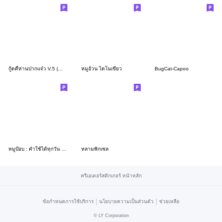
กู้ดดี้ห่านปากแจ๋ว V.5 (คำจิกกัด)
หมูอ้วน ไดโนเขียว
BugCat-Capoo
หมูบ๊อบ : คำใช้ได้ทุกวัน (ไทย)
หลามพิกเซล
ครีเอเตอร์สติกเกอร์ หน้าหลัก
|
|
ข้อกำหนดการใช้บริการ
นโยบายความเป็นส่วนตัว
ช่วยเหลือ
©
LY Corporation