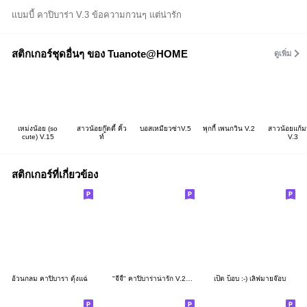
แบมบี้ คาปิบาร่า V.3 ข้อความกวนๆ แต่น่ารัก
สติกเกอร์ชุดอื่นๆ ของ Tuanote@HOME
ดูเพิ่ม
เหม่งน้อย (so
สาวน้อยกู๊ดดี้ คิ้ว
บอสเหมียวซ่าV.5
พุกกี้ เพนกวิน V.2
สาวน้อยแก้ม
cute) V.15
ท์
V.3
สติกเกอร์ที่เกี่ยวข้อง
อ้วนกลม คาปิบารา ตุ้งแฉ่
"จีจี้" คาปิบาร่าน่ารัก V.2 แบบบิ๊กๆ
เป็ด บ็อบ :-) เลิฟมายจ๊อบ