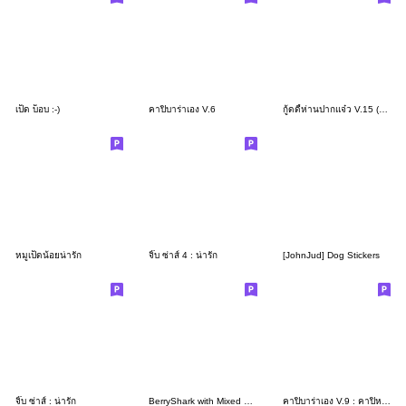
เป็ด บ็อบ :-)
คาปิบาร่าเอง V.6
กู้ดดี้ห่านปากแจ๋ว V.15 (คำจิกกัด)
หมูเป็ดน้อยน่ารัก
จิ๊บ ซ่าส์ 4 : น่ารัก
[JohnJud] Dog Stickers
จิ๊บ ซ่าส์ : น่ารัก
BerryShark with Mixed Feelings
คาปิบาร่าเอง V.9 : คาปิหมามะพร้าว