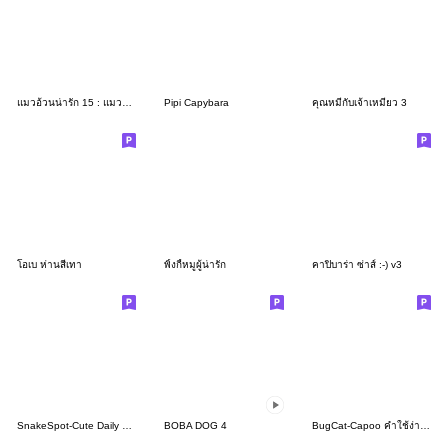
แมวอ้วนน่ารัก 15 : แมวฉลาม (คำฮิต)
Pipi Capybara
คุณหมีกับเจ้าเหมียว 3
โอเบ ห่านสีเทา
พิ้งกี้หมูผู้น่ารัก
คาปิบาร่า ซ่าส์ :-) v3
SnakeSpot-Cute Daily Life 02
BOBA DOG 4
BugCat-Capoo คำใช้ง่าย (เวอร์ชั่นไทย)