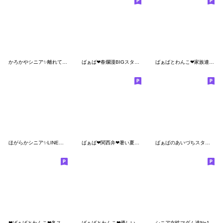
かろかやシニア✨離れて暮らす家族:女性
ばぁば❤︎春爛漫BIGスタンプ
ばぁばとわんこ❤︎家族連絡スタンプ
ほがらかシニア✨LINE初心者スタンプ:女性
ばぁば❤︎関西弁❤︎暑い夏のスタンプ
ばぁばのあいづちスタンプ❤️
❤︎ばぁばとわんこ❤︎冬スタンプ
ばぁばとわんこ❤︎優しい丁寧語スタンプ
シニア女性マダム達No112 春、お疲れさま