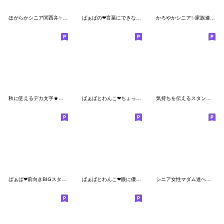
ほがらかシニア関西弁✨サークル仕事連絡:女
ばぁばの❤︎言葉にできない❤︎擬音スタンプ
かろやかシニア✨家族連絡スタンプ:女性
秋に使えるデカ文字★可愛いばぁばの日常
ばぁばとわんこ❤︎ちょっと大げさスタンプ
気持ちを伝えるスタンプ。No1
ばぁば❤︎前向きBIGスタンプ
ばぁばとわんこ❤︎眼に優しいスタンプ
シニア女性マダム達へ ほんの気持ち