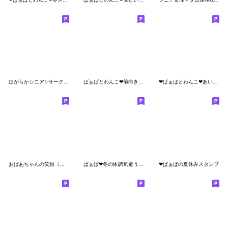
ほがらかシニア✨サークル仕事連絡:女性
ばぁばとわんこ❤︎前向きスタンプ
❤︎ばぁばとわんこ❤︎あいづちスタンプ
おばあちゃんの笑顔（花）
ばぁば❤︎冬の体調気遣うスタンプ
❤︎ばぁばの夏休みスタンプ