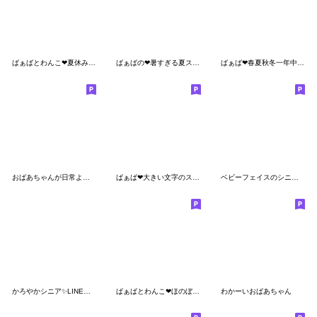
ばぁばとわんこ❤︎夏休みスタンプ
ばぁばの❤︎暑すぎる夏スタンプ
ばぁば❤︎春夏秋冬一年中使えるスタンプ
おばあちゃんが日常よく使う言葉 No.06
ばぁば❤︎大きい文字のスタンプ
ベビーフェイスのシニアちゃん 2☆冬(修正)
かろやかシニア✨LINE初心者スタンプ:女性
ばぁばとわんこ❤︎ほのぼの関西弁スタンプ
わかーいおばあちゃん