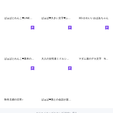
ばぁばとわんこ❤︎LINE初心者スタンプ
ばぁば❤︎大きい文字❤︎ふきだしスタンプ
3D♪かわいいおばあちゃん
ばぁばとわんこ❤︎基本のスタンプ
大人の女性達ミドルシニアの冬用デカ文字
マダム達のデカ文字 No102
秋冬主婦の日常♪
ばぁば❤︎孫との会話が楽しいスタンプ