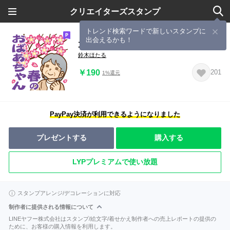
クリエイターズスタンプ
トレンド検索ワードで新しいスタンプに
出会えるかも！
大切な人へ♪春のおばあちゃん
鈴木ほたる
￥190
201
1%還元
PayPay決済が利用できるようになりました
プレゼントする
購入する
LYPプレミアムで使い放題
スタンプアレンジ/デコレーションに対応
制作者に提供される情報について
LINEヤフー株式会社はスタンプ/絵文字/着せかえ制作者への売上レポートの提供の
ために、お客様の購入情報を利用します。