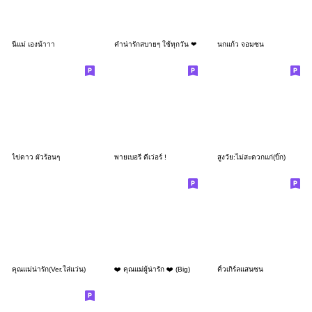
นี่แม่ เองน้าาา
คำน่ารักสบายๆ ใช้ทุกวัน ❤
นกแก้ว จอมซน
ไข่ดาว ผัวร้อนๆ
พายเบอรี่ ดีเว่อร์ !
สูงวัย:ไม่สะดวกแก่(บิ๊ก)
คุณแม่น่ารัก(Ver.ใส่แว่น)
❤️ คุณแม่ผู้น่ารัก ❤️ (Big)
คิ้วเกิร์ลแสนซน