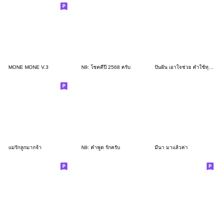
MONE MONE V.3
N9: โชคดีปี 2568 ครับ
ปันฝัน เอาใจช่วย คำใช้ทุกวัน
แม่รักลูกมากจ้า
N9: คำพูด รักครับ
มีนา มาแล้วค่า