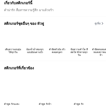
เกี่ยวกับสติกเกอร์นี้
คำน่ารัก สื่อสารความรู้สึก มาแล้วจร้า
สติกเกอร์ชุดอื่นๆ ของ หัวฟู
ดูเพิ่ม
เติมความอบอุ่น
น้องจ่ำม่ำสองจุก:
คำฮิตตัวมัม ตัว
ข้อความคำโต สี
คำฮิตคนหมด
ให้ทุกวัน
แอบอ้อนตาแป๋ว
คลอดบุตร
สดใส ทักทายทุก
หมดสภาพแล
วัน
จ้า
สติกเกอร์ที่เกี่ยวข้อง
คำพูด รักนะคะ
คำพูด รักจ้า
คำพูด รัก