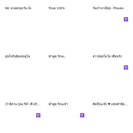
N9: อวยพรทุกวัน จ้ะ
รักแม่ 120%
วัยเก๋าเรามีสุข - รักนะคะ
อุ่นใจกับยัยแสบจูโน่
คำพูด รักนะ.
สาวน้อยโมโม่ เพื่อนรัก
เว้าอีสาน (Ver.วีด้า คิ้วเกิร์ล)
คำพูด รักนะจ้า
คิดถึงนะจ๊ะ ❤ แชทคำฮิตน่ารัก