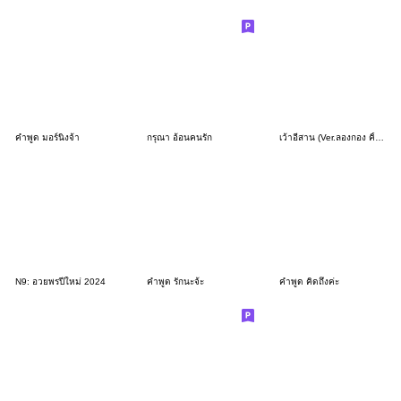
คำพูด มอร์นิ่งจ้า
กรุณา อ้อนคนรัก
เว้าอีสาน (Ver.ลองกอง คิ้วเกิร์ล)
N9: อวยพรปีใหม่ 2024
คำพูด รักนะจ้ะ
คำพูด คิดถึงค่ะ