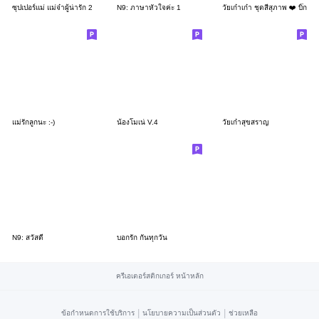
ซุปเปอร์แม่ แม่จ๋าผู้น่ารัก 2
N9: ภาษาหัวใจค่ะ 1
วัยเก๋าเก๋า ชุดสีสุภาพ ❤️ บิ๊ก
แม่รักลูกนะ :-)
น้องโมเน่ V.4
วัยเก๋าสุขสราญ
N9: สวัสดี
บอกรัก กันทุกวัน
ครีเอเตอร์สติกเกอร์ หน้าหลัก
|
|
ข้อกำหนดการใช้บริการ
นโยบายความเป็นส่วนตัว
ช่วยเหลือ