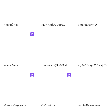
จากแม่ถึงลูก
วัยเก๋าเรามีสุข สายบุญ
คำหวาน เลิฟเวอร์
เบลล่า ลั่นลา
แชทส่งความรู้สึกดีๆถึงกัน
หนูบันนี่ โซคูล X น้องอุ่นใจ
ผักหอม คำพูดสุภาพ
น้องโมเน่ V.8
N9: คิดถึงเสมอนะคะ