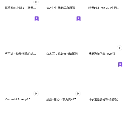
隔壁家的小朋友：夏天的日常（幼幼版）
大A先生 元氣暖心用語
晴天P莉 Part 30 (生活情境篇-3D無字版)
巧可貓～快樂灑花的貓～春天
白木耳，你好會打情罵俏
反應過激的貓 第24彈
Yashushi Bunny-10
緩緩×甜心♡熊兔寶+17
日子還是要過鴨-百搭配件鴨