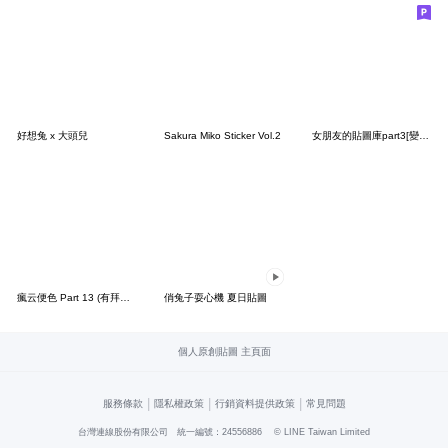
好想兔 x 大頭兒
Sakura Miko Sticker Vol.2
女朋友的貼圖庫part3[變裝賣萌篇]
瘋云便色 Part 13 (有拜有保庇!)
俏兔子耍心機 夏日貼圖
個人原創貼圖 主頁面
|
|
|
服務條款
隱私權政策
行銷資料提供政策
常見問題
台灣連線股份有限公司 統一編號：24556886
© LINE Taiwan Limited