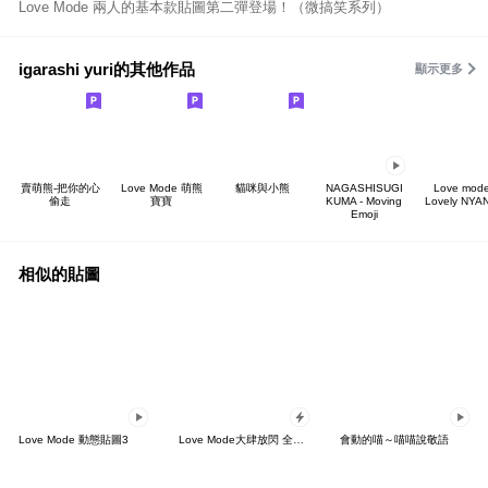
Love Mode 兩人的基本款貼圖第二彈登場！（微搞笑系列）
igarashi yuri的其他作品
顯示更多
賣萌熊-把你的心
Love Mode 萌熊
貓咪與小熊
NAGASHISUGI
Love mode
偷走
寶寶
KUMA - Moving
Lovely NYA
Emoji
相似的貼圖
Love Mode 動態貼圖3
Love Mode大肆放閃 全螢幕貼圖
會動的喵～喵喵說敬語