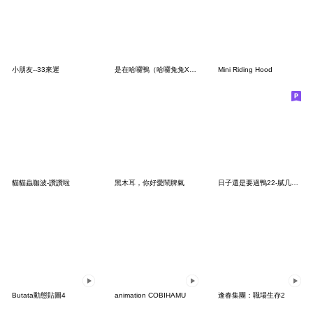
小朋友--33來遲
是在哈囉鴨（哈囉兔兔X日子還是要過鴨）
Mini Riding Hood
貓貓蟲咖波-讚讚啦
黑木耳，你好愛鬧脾氣
日子還是要過鴨22-膩几還四要勾鴨～
Butata動態貼圖4
animation COBIHAMU
逢春集團：職場生存2