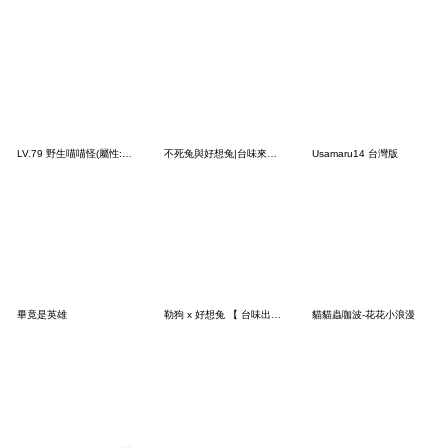
LV.79 野生喵喵怪(屬性:兔兔)
不死兔與好想兔|台味來作伙
Usamaru14 台灣版
畢竟是英雄
勒狗 x 好想兔 【 台味出擊!! 】
貓貓蟲咖波-花花小浪漫