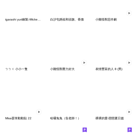
igarashi yuri繪製♪Mickey & Friends
白沙屯媽祖和頭旗、香擔
小雞怪獸惡作劇
ㄅㄅㄐ 小小一隻
小雞怪獸壓力好大
表情豐富的人 8 (男)
Misa耍笨動動貼 22
哈囉兔兔（告老師！）
裸裸的愛-戀戀夏日篇