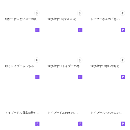
飛び出す♡といぷーの夏
飛び出す♡かわいいといぷー
トイプーさんの「あいさつ」スタンプ
動くトイプーらっちゃんのよく使う言葉編1
飛び出す♡トイプーの冬
飛び出す♡思いやりといぷー
トイプードル日常4(待ち合わせ)デカ文字
トイプードルの冬のことば
トイプーらっちゃんのクリスマス・お正月