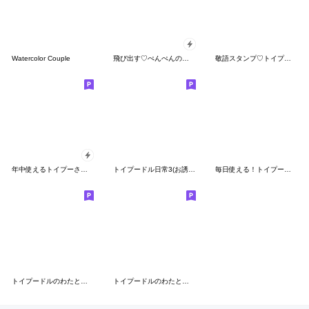
Watercolor Couple
飛び出す♡ぺんぺんの夏特集
敬語スタンプ♡トイプードルとスイーツ
年中使えるトイプーさんのスタンプ
トイプードル日常3(お誘い&約束)デカ文字
毎日使える！トイプードル日常スタンプ
トイプードルのわたとふわ２
トイプードルのわたとふわ