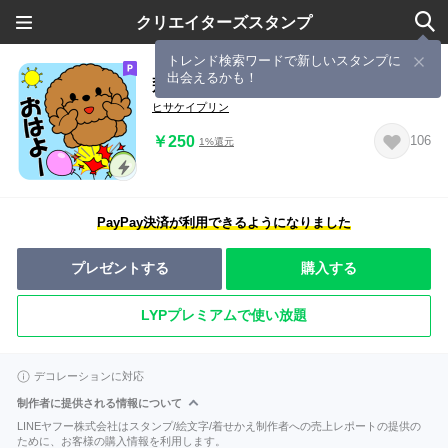
クリエイターズスタンプ
トレンド検索ワードで新しいスタンプに
出会えるかも！
飛び出す！トイプーの挨拶スタンプ
ヒサケイプリン
￥250
106
1%還元
PayPay決済が利用できるようになりました
プレゼントする
購入する
LYPプレミアムで使い放題
デコレーションに対応
制作者に提供される情報について
LINEヤフー株式会社はスタンプ/絵文字/着せかえ制作者への売上レポートの提供の
ために、お客様の購入情報を利用します。