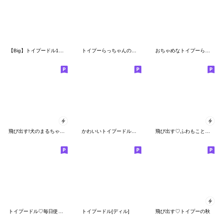
【Big】トイプードル1『ずっと使える言葉』
トイプーらっちゃんのなりきり編<冬>
おちゃめなトイプーらっちゃんのデカ文字
飛び出す!犬のまるちゃん（実写）
かわいいトイプードル❤️スタンプ
飛び出す♡ふわもこといぷー2
トイプードル♡毎日使えるデカ文字
トイプードル[ディル]
飛び出す♡トイプーの秋