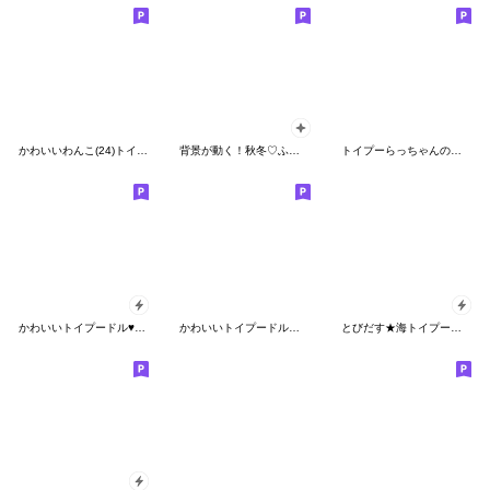
かわいいわんこ(24)トイプー❤気持ち伝える
背景が動く！秋冬♡ふわもこ子犬♡トイプー
トイプーらっちゃんの夏<よく使う言葉>
かわいいトイプードル♥ポップアップ
かわいいトイプードル❤️夏
とびだす★海トイプー★トイプードル★夏★