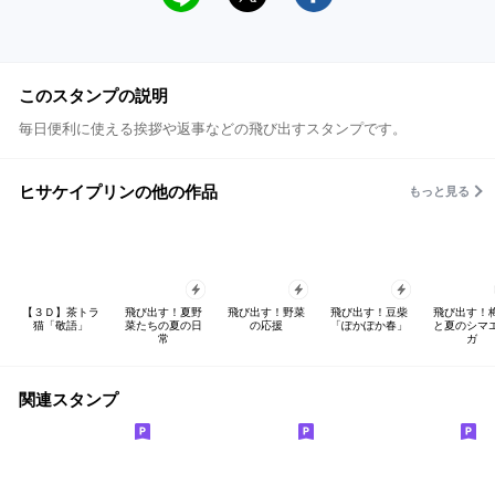
このスタンプの説明
毎日便利に使える挨拶や返事などの飛び出すスタンプです。
ヒサケイプリンの他の作品
もっと見る
【３Ｄ】茶トラ
飛び出す！夏野
飛び出す！野菜
飛び出す！豆柴
飛び出す！
猫「敬語」
菜たちの夏の日
の応援
「ぽかぽか春」
と夏のシマ
常
ガ
関連スタンプ