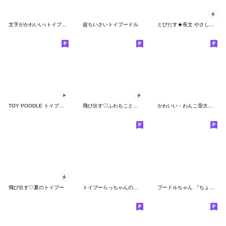
文字がかわいい♪トイプードルスタンプ
超ちいさいトイプードル
とびだす★長文 やさしさ トイプードル♡犬
TOY POODLE トイプードル V13
飛び出す♡ふわもこといぷー
かわいい・わんこ⑨大きい文字２日常
飛び出す♡夏のトイプー
トイプーらっちゃんのなりきり編<日常言葉>
プードルちゃん 『ちょっと長文』