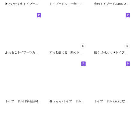
▶とびだす冬トイプードルの気づかい敬語
トイプードル、一年中使える毎日のお返事
春のトイプードルBIGスタンプ
ふわもこトイプー♡カラフル可愛い
ずっと使える！動くトイプードル敬語
動く♪かわいい♥トイプードル
トイプードル日常会話6(基本)夏色デカ文字
春うらら♪トイプードルらっちゃん
トイプードル ねねとむむのスタンプ