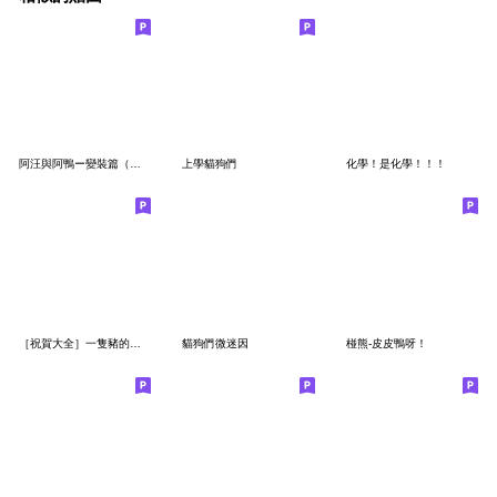
阿汪與阿鴨ー變裝篇（蠟筆）
上學貓狗們
化學！是化學！！！
［祝賀大全］一隻豬的貼圖2
貓狗們微迷因
椪熊-皮皮鴨呀！