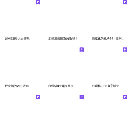
起司我鴨-大岩壁鴨
那些沒搞懂過的物理！
情緒化的兔子24 - 走啊上課
胖企鵝的內心話10
白爛貓8☆超有事☆
白爛貓22☆有字版☆