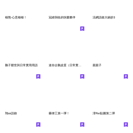
椪熊-心意椪椪！
冠緯與他的快樂夥伴
活網語錄大鍋炒3
鵝子厭世與日常實用用語
迷你企鵝皮蛋（日常實用×聖誕篇）
親親子
翔sir語錄
藥律工第一彈！
澪Rei貼圖第二彈