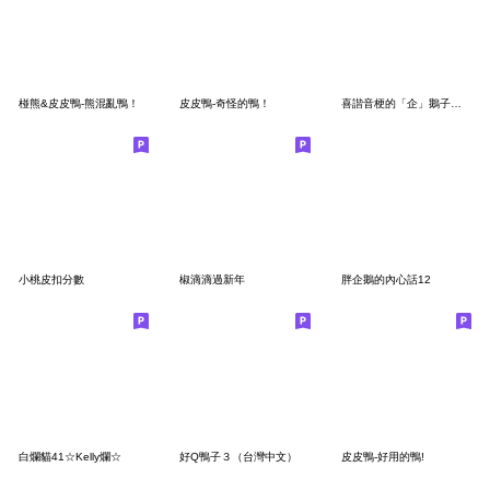
椪熊&皮皮鴨-熊混亂鴨！
皮皮鴨-奇怪的鴨！
喜諧音梗的「企」鵝子（手繪插畫風）
小桃皮扣分數
椒滴滴過新年
胖企鵝的內心話12
白爛貓41☆Kelly爛☆
好Q鴨子３（台灣中文）
皮皮鴨-好用的鴨!