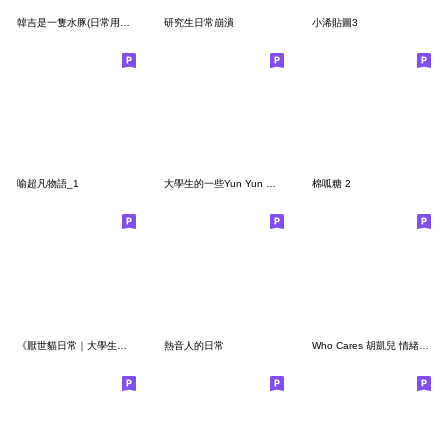
韓吉是一隻水豚(日常用語篇)
研究生日常崩潰
小浠貼圖3
喻超凡物語_1
大學生的一些Yun Yun 厭厭⋯⋯
棉呱糖 2
《厭世貓日常｜大學生學分2》
熱音人的日常
Who Cares 胡凱兒 情緒搖滾貼圖 Vol.2