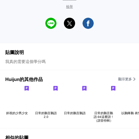
檢舉
貼圖說明
我真的需要這個學分嗎
Huijun的其他作品
顯示更多
斜視的少男少女
日常的鵝言鵝語
日常的鵝言鵝語
日常的鵝言鵝
以鵝傳鵝 表
2.0
語-94這麼諧！
（諧音特輯）
相似的貼圖