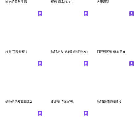
洽比的日常生活
椪熊-日常椪椪！
大學用語
椪熊-可愛椪椪！
法鬥皮古-第3蛋 (豬朋狗友)
阿汪與阿鴨-傳心意★
貓狗們的夏日日常2
皮皮鴨-在地的鴨!
法鬥麻糬肥吱吱 6