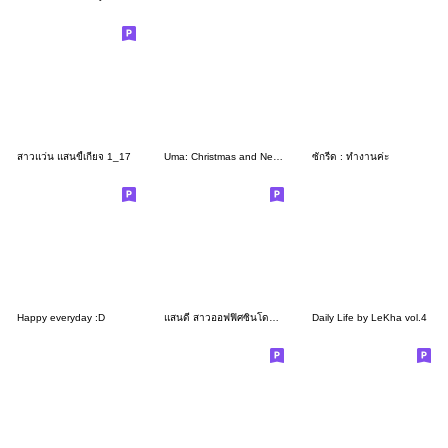
สาวแว่น แสนขี้เกียจ 1_17
Uma: Christmas and New Year
ซักรีด : ทำงานค่ะ
Happy everyday :D
แสนดี สาวออฟฟิศซินโดรม Ver.2
Daily Life by LeKha vol.4