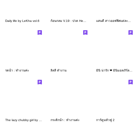
Daily life by LeKha vol.6
ก้อนกลม V.19 : ปวด Head กลุ้ม Heart!
แสนดี สาวออฟฟิศแต่ละมื้อ แต่ละDay
รดน้ำ : ทำงานค่ะ
ลิลลี่ ทำงาน
มินิ น่ารัก ❤ มินิมอลเกิร์ล ทำงานค่า
The lazy chubby girl by LeKha
กระติกน้ํา : ทำงานค่ะ
การ์ตูนหัวฟู 2