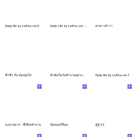
Daily life by LeKha vol.9
Daily Life by LeKha vol.11
ดาดาวจ้าาา
ฟ้าฟ้า กับ น้องอุ่นใจ
ตัวฉันในวันทำงานอย่างบ้าคลั่ง
Daily life by LeKha vol.7
มะม่วงตาก : ขี้เกียจทำงาน
น้องเมอร์รี่เอง
ตู๋ตู๋ V1