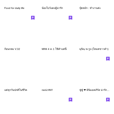
Food for daily life
น้องโบว์แดงผู้น่ารัก
ปุ๋ยหมัก : ทำงานค่ะ
ก้อนกลม V.32
MINI 4 in 1 ใช้คำแค่นี้
มุนินฺ จะวูบ (โหมดขาวดำ)
แด่ทุกวันปกติในชีวิต
เนเน่:HNY
ฟูฟู่ ❤ มินิมอลเกิร์ล น่ารัก V.2 คำฮิต