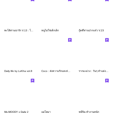
พะโล้ห่านน่ารัก V.13 : โหมดทำงาน! บิ๊กๆ
หนูไม่ใช่เด็กเล็ก
กู้ดดี้ห่านปากแจ๋ว V.23
Daily life by LeKha vol.8
Coco : ส่งความรักและห่วงใยได้ทุกวัน
รากมะม่วง : วันๆ ทำแต่งาน
Ms.MOODY x Daily 2
แม่โลมา
หมีบิน ทำงานหนัก