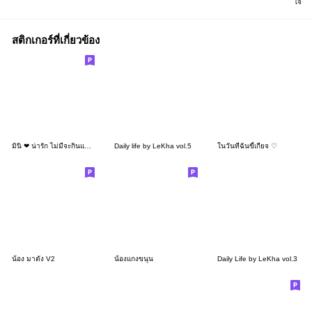
ใจ
สติกเกอร์ที่เกี่ยวข้อง
มินิ ❤ น่ารัก ไม่มีจะกินแล้วค่า
Daily life by LeKha vol.5
ในวันที่ฉันขี้เกียจ ♡
น้อง มาตัง V2
น้องแกงขนุน
Daily Life by LeKha vol.3