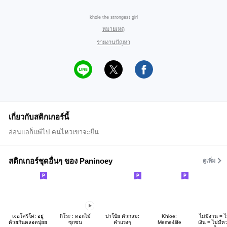
khole the strongest girl
หมายเหตุ
รายงานปัญหา
เกี่ยวกับสติกเกอร์นี้
อ่อนแอก็แพ้ไป คนไหวเขาจะยืน
สติกเกอร์ชุดอื่นๆ ของ Paninoey
ดูเพิ่ม
เจอโคริโค่: อยู่
กิโระ : ดอกไม้
ปาโป้ย ตัวกลม:
Khloe:
ไม่มีงาน = ไ
ด้วยกันตลอดปุยย
ซุกซน
คำแรงๆ
Meme4life
เงิน = ไม่มี