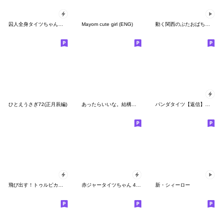
囚人全身タイツちゃん。7【ポップアップ】
Mayom cute girl (ENG)
動く関西のぶたおばちゃん
ひとえうさぎ72(正月辰編)
あったらいいな。結構使えるぶたの返事(再)
パンダタイツ【返信】【ポップアップ】
飛び出す！トゥルピカおやじ君
赤ジャータイツちゃん 4【ポップアップ】
新・シィーロー