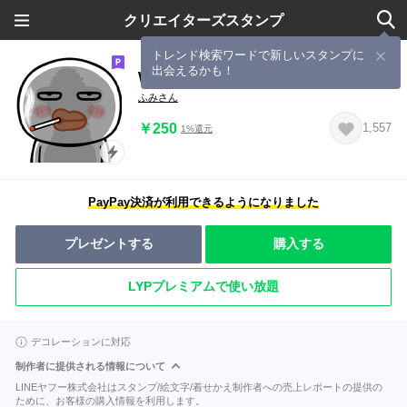
クリエイターズスタンプ
トレンド検索ワードで新しいスタンプに
出会えるかも！
White-lipped guy
ふみさん
￥250
1,557
1%還元
PayPay決済が利用できるようになりました
プレゼントする
購入する
LYPプレミアムで使い放題
デコレーションに対応
制作者に提供される情報について
LINEヤフー株式会社はスタンプ/絵文字/着せかえ制作者への売上レポートの提供の
ために、お客様の購入情報を利用します。