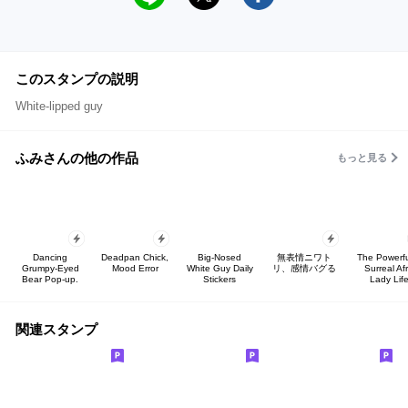
このスタンプの説明
White-lipped guy
ふみさんの他の作品
もっと見る
Dancing
Deadpan Chick,
Big-Nosed
無表情ニワト
The Powerfu
Grumpy-Eyed
Mood Error
White Guy Daily
リ、感情バグる
Surreal Af
Bear Pop-up.
Stickers
Lady Lif
関連スタンプ