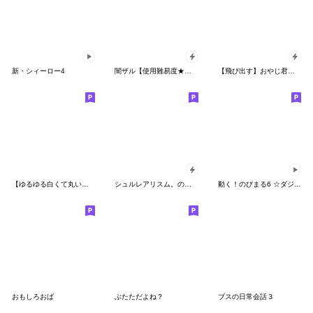
新・シィーロー4
闇ザル【使用難易度★★★】
【飛び出す】おやじ君の待ち合わせ
【ゆるゆる白くて丸い子】毎日使おうね
シュルレアリスム。のお正月
動く！のびまる6 ☆ダジャレ
おもしろおば
ぶたただよね？
ブスの日常会話３