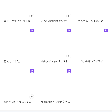
超デカ文字にチビ〇 ポップアップな挨拶
いつもの面白スタンプ(省スペース)
まんまるくん【悪いヤツ】
ほんとにぶたた
全身タイツちゃん。3【ポップアップ】
コロナのせいでイライラしている丸い子
動くちょいイラスタンプ２♪
riekimの使えるデカ文字スタンプ