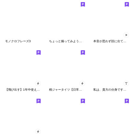
モノクロフレーズ3
ちょっと煽ってみようかな。
本音が思わず顔に出てしまうスタンプ
【飛び出す】1年中使えるおやじ君
桃ジャータイツ【日常編】【ポップアップ】
私は、貴方の分身です♡冬と名前かすたむ♡