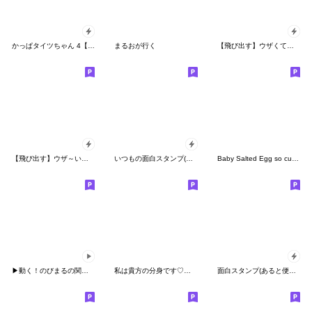
かっぱタイツちゃん 4【ポップアップ】
まるおが行く
【飛び出す】ウザくてシュールお猿☆正月
【飛び出す】ウザ～いお猿さんのお正月
いつもの面白スタンプ(年末年始2025)
Baby Salted Egg so cute 8.
▶動く！のびまるの関西弁☆大阪弁
私は貴方の分身です♡年末年始♡18金♡再販
面白スタンプ(あると便利なポップアップ9）