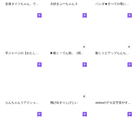
全身タイツちゃん。でか文字ポップアップ
大好きぶーちゃん３
パンダ★すべての母に捧ぐ
芋ジャージの【わたし】♀決めポーズ２
▶動く！でん助。（関西弁☆大阪弁）
動く☆どアップらんちゃんのリアクション
らんちゃんリアクションでかっ③
飛び出す☆しげじい
riekimのデカ文字見やすいスタンプ