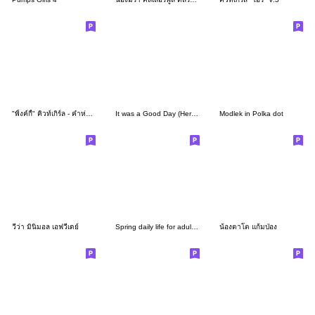
"พิ้งค์กี้" คิวท์เกิร์ล - คำห่วงใยน่ารัก
It was a Good Day (Her Version)
Modlek in Polka dot
วีว่า มินิมอล เอฟวี่เดย์
Spring daily life for adult girls/17
น้องตาโต แก้มป่อง