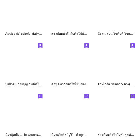
Adult girls' colorful daily life A&W15
สาวน้อยน่ารักกับคำใช้บ่อย❤️
น้อลเมล่อน โซคิวท์ โซแฮปปี้
ปุยฝ้าย : สายบุญ วันดีดีในใจ
คำพูดน่ารักสดใสใช้บ่อย4
คิวท์เกิร์ล "เบลล่า"- คำพูดห่วงใย
น้องผู้หญิงน่ารัก แชทคุยได้ทุกวัน
น้องแก้มใส "ยูริ" - คำพูดห่วงใย (บิ๊ก)
สาวน้อยน่ารักกับคำพูดห่วงใย