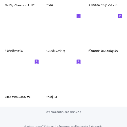
Ms Big Cheers to LINE's 1st sticker
บิวนีย์
คิวท์เกิร์ล “ มิกุ” V.4 - แชทน่ารัก
วีวี่คิดถึงทุกวัน
ปังเกลือน่ารัก :)
เป็นคนน่ารักแบบนี้ทุกวัน
Little Miss Sassy #1
กระปุก 3
ครีเอเตอร์สติกเกอร์ หน้าหลัก
|
|
ข้อกำหนดการใช้บริการ
นโยบายความเป็นส่วนตัว
ช่วยเหลือ