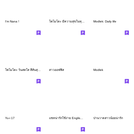
I'm Nana !
โพโมโตะ มีความสุขในทุกๆวัน
Modlek: Daily life
โพโมโตะ วันสดใส สีสันสุดมีความสุข
สาวออฟฟิส
Modlek
Yu-i 17
แชทน่ารักใช้ง่าย English V.13
ปานวาดสาวน้อยน่ารัก