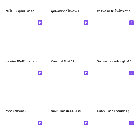
อิ่มใจ : หมูน้อย น่ารัก
คุณแม่น่ารักใส่แว่น ♥️
สาวน่ารัก ❤️ ในโทนสีพาสเทล 2
สาวน้อยมินิเกิร์ล แชทน่ารัก ใช้ได้ทุกวัน
Cute girl Thai 32
Summer for adult girls18
วาวาใส่แว่นค่ะ
น้องเมโลดี้ สื่อออนไลน์
อันดา : น่ารัก วันสบายๆ