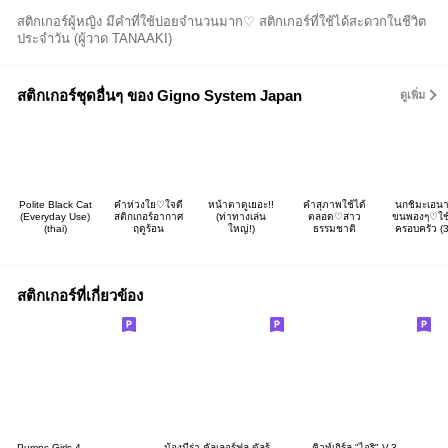
สติกเกอร์ผู้หญิง มีคำที่ใช้บ่อยจำนวนมาก♡ สติกเกอร์ที่ใช้ได้สะดวกในชีวิต
ประจำวัน (ผู้วาด TANAAKI)
สติกเกอร์ชุดอื่นๆ ของ Gigno System Japan
ดูเพิ่ม
Polite Black Cat
คำห่วงใย♡ใจดี
หน้าตาดูเยอะ!!
คำสุภาพใช้ได้
นกชิมะเอน
(Everyday Use)
สติกเกอร์อากาศ
(ท่าทางเล่น
ตลอด♡สาว
ขนพองๆ♡ใช้
(thai)
ฤดูร้อน
ใหญ่!)
ธรรมชาติ
ครอบครัว (
สติกเกอร์ที่เกี่ยวข้อง
Pumps Girls 4
น้องมีร่า คัลเลอร์ฟูล ตัลร้ากกกก
คิวท์เกิร์ล "ไอริ" V.3