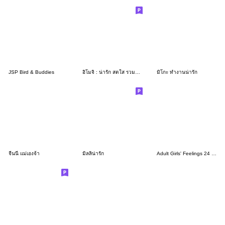
JSP Bird & Buddies
อิโมจิ : น่ารัก สดใส รวมอารมณ์
มิโกะ ทำงานน่ารัก
จีนนี่ แม่เองจ้า
มิลลิน่ารัก
Adult Girls' Feelings 24 (Star & Dot)