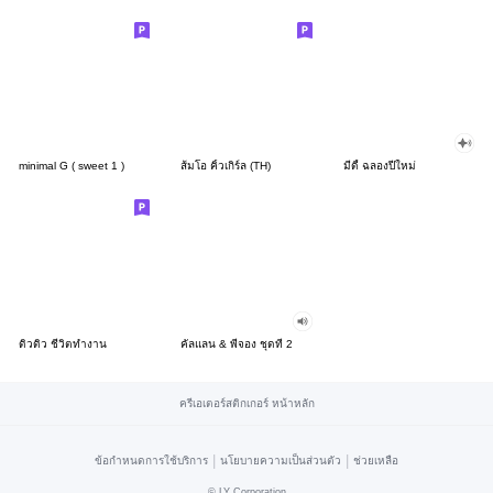
minimal G ( sweet 1 )
ส้มโอ คิ้วเกิร์ล (TH)
มีดี้ ฉลองปีใหม่
ดิวดิว ชีวิตทำงาน
คัลแลน & พี่จอง ชุดที่ 2
ครีเอเตอร์สติกเกอร์ หน้าหลัก
|
|
ข้อกำหนดการใช้บริการ
นโยบายความเป็นส่วนตัว
ช่วยเหลือ
©
LY Corporation