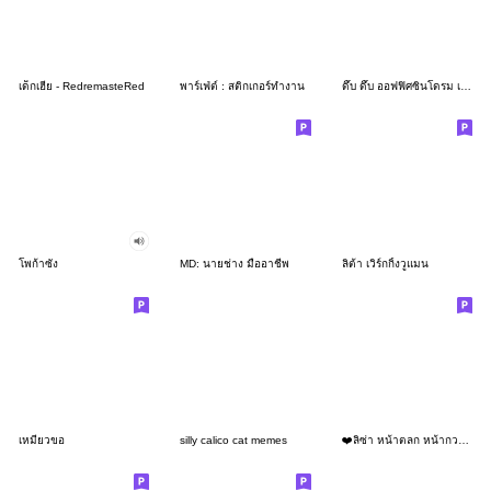
เด็กเฮีย - RedremasteRed
พาร์เฟ่ต์ : สติกเกอร์ทำงาน
ดึ๊บ ดึ๊บ ออฟฟิศซินโดรม เจ็ด
โพก้าซัง
MD: นายช่าง มืออาชีพ
ลิต้า เวิร์กกิ้งวูแมน
เหมียวขอ
silly calico cat memes
❤️ลิซ่า หน้าตลก หน้ากวน!❤️