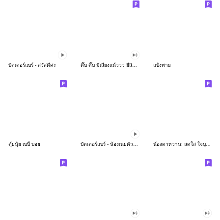
บัตเตอร์แบร์ - สวัสดีค่ะ
ดึ๊บ ดึ๊บ มีเสียงแน้ววว ยี่สิบห้า
แป้งพาย
ตุ้ยนุ้ย เบบี้ บอย
บัตเตอร์แบร์ - น้องเนยตัวตึง พุงเต่ง
น้องตาหวาน: สดใส ใจบุญ (สีพาสเทล)