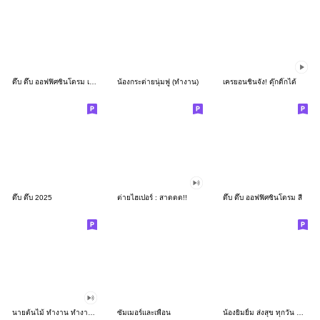
ดึ๊บ ดึ๊บ ออฟฟิศซินโดรม เก้า
น้องกระต่ายนุ่มฟู (ทำงาน)
เครยอนชินจัง! ดุ๊กดิ๊กได้
ดึ๊บ ดึ๊บ 2025
ต่ายไฮเปอร์ : สาดดด!!
ดึ๊บ ดึ๊บ ออฟฟิศซินโดรม สี่
นายต้นไม้ ทำงาน ทำงาน ทำงาน!!!
ซัมเมอร์และเพื่อน
น้องยิมยิ้ม ส่งสุข ทุกวัน CutePastel THA