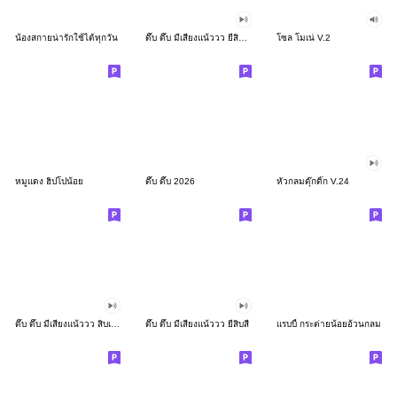
น้องสกายน่ารักใช้ได้ทุกวัน
ดึ๊บ ดึ๊บ มีเสียงแน้ววว ยี่สิบสอง
โซล โมเน่ V.2
หมูแดง ฮิปโปน้อย
ดึ๊บ ดึ๊บ 2026
หัวกลมดุ๊กดิ๊ก V.24
ดึ๊บ ดึ๊บ มีเสียงแน้ววว สิบเก้า
ดึ๊บ ดึ๊บ มีเสียงแน้ววว ยี่สิบสี่
แรบบี้ กระต่ายน้อยอ้วนกลม