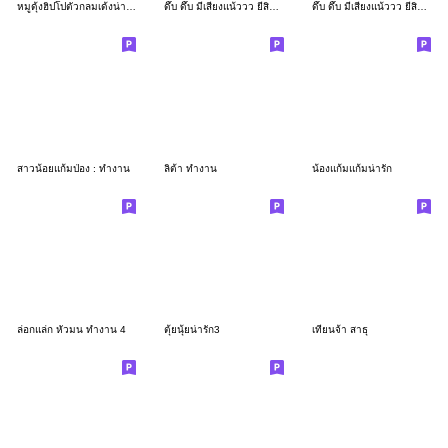
หมูดุ้งฮิปโปตัวกลมเด้งน่ารัก
ดึ๊บ ดึ๊บ มีเสียงแน้ววว ยี่สิบเจ็ด
ดึ๊บ ดึ๊บ มีเสียงแน้ววว ยี่สิบหก
สาวน้อยแก้มป่อง : ทำงาน
ลิต้า ทำงาน
น้องแก้มแก้มน่ารัก
ล่อกแล่ก หัวมน ทำงาน 4
ตุ้ยนุ้ยน่ารัก3
เทียนจ้า สาธุ