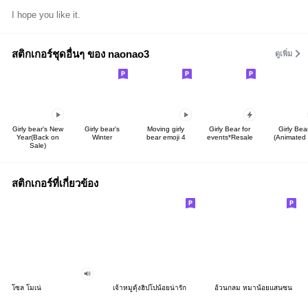
I hope you like it.
สติกเกอร์ชุดอื่นๆ ของ naonao3
ดูเพิ่ม
Girly bear's New
Girly bear's
Moving girly
Girly Bear for
Girly Bea
Year(Back on
Winter
bear emoji 4
events*Resale
(Animated 
Sale)
สติกเกอร์ที่เกี่ยวข้อง
โซล โมเน่
เจ้าหมูดุ้งฮิปโปน้อยน่ารัก
อ้วนกลม หมาน้อยแสนซน