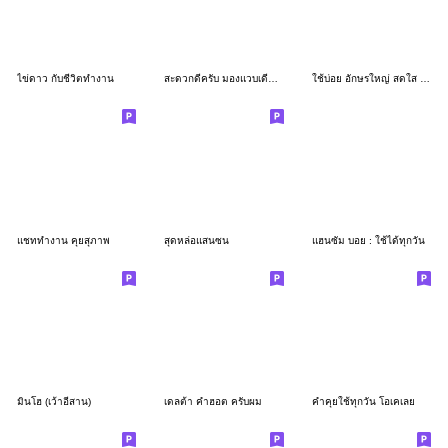
ไข่ดาว กับชีวิตทำงาน
สะดวกดีครับ มองแวบเดียวรู้เรื่อง
ใช้บ่อย อักษรใหญ่ สดใส อวยพรครับ
แชททำงาน คุยสุภาพ
สุดหล่อแสนซน
แฮนซัม บอย : ใช้ได้ทุกวัน
มินโฮ (เว้าอีสาน)
เดลต้า คำฮอต ครับผม
คำคุยใช้ทุกวัน โอเคเลย