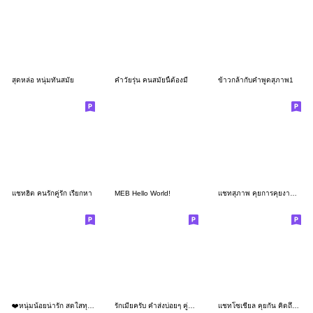
สุดหล่อ หนุ่มทันสมัย
คำวัยรุ่น คนสมัยนี้ต้องมี
ข้าวกล้ากับคำพูดสุภาพ1
แชทฮิต คนรักคู่รัก เรียกหา
MEB Hello World!
แชทสุภาพ คุยการคุยงาน น่ารักสดใส
❤️หนุ่มน้อยน่ารัก สดใสทุกวัน❤️
รักเมียครับ คำส่งบ่อยๆ คู่รักโซเชียล
แชทโซเชียล คุยกัน คิดถึงบ่อย