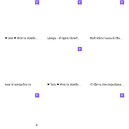
❤ เทพ ❤ ทักทาย ส่งพลังบวก (Big)
บอลลูน : คำพูดน่านักครับ 3D
ซันจิ พนักงานแนะนำสินค้าชาย เสื้อชมพู
ทอย ชายหนุ่มรักงาน
❤ โทน ❤ ทักทาย ส่งพลังบวก (Big)
เว้าอีสาน (Ver.หนุ่มน้อยลายพราง)