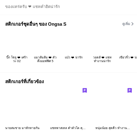
ของแทร่ครับ ❤ แชทคำฮิตน่ารัก
สติกเกอร์ชุดอื่นๆ ของ Ongsa S
ดูเพิ่ม
บิ๊ก โซจู ❤️ เศร้า
แมวส้มส้ม ❤️ ตัว
แบ๋ว ❤️ น่ารัก
วอดส์ ❤️ แชท
เขียวจิ๋ว ❤️ น
ว่ะ 02
ตึงออฟฟิศ 5
ทำงานน่ารัก
สติกเกอร์ที่เกี่ยวข้อง
นายสมชาย มาทักทายกัน
แชทพาสเทล คำตัวโต คุยได้ทักวัน
หนุ่มน้อย สุดคิ้ว ทำงานครับ WORK