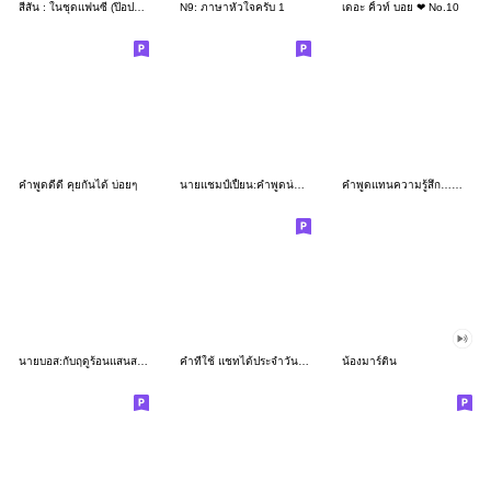
สีสัน : ในชุดแฟนซี (ป๊อปอัพ)2
N9: ภาษาหัวใจครับ 1
เดอะ คิ้วท์ บอย ❤ No.10
คำพูดดีดี คุยกันได้ บ่อยๆ
นายแชมป์เปี้ยน:คำพูดน่ารัก(บิ๊ก)
คำพูดแทนความรู้สึก…@Noo
นายบอส:กับฤดูร้อนแสนสดใส(บิ๊ก)
คำที่ใช้ แชทได้ประจำวัน สีเข้มๆ
น้องมาร์ติน