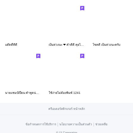
แด๊ดดี้ที่ดี
เป็นห่วงนะ ❤ คำดีดี คุยได้ทุกวัน
โชคดี เป็นห่วงนะครับ
นายแชมป์เปี้ยน:คำพูดน่ารัก(มินิ)
ใช้ง่ายไม่ต้องพิมพ์ 1241
ครีเอเตอร์สติกเกอร์ หน้าหลัก
|
|
ข้อกำหนดการใช้บริการ
นโยบายความเป็นส่วนตัว
ช่วยเหลือ
©
LY Corporation