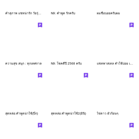
คำสุภาพ แชทน่ารัก วัยรุ่นโซเชียล
N9: คำพูด รักครับ
ผมชื่อบอยครับผม
ความสุข สนุก : ทุกเทศกาล
N9: โชคดีปี 2568 ครับ
แชทพาสเทล คำใช้บ่อย เจอประจำ
สุดหล่อ:คำพูดน่าใช้(บิ๊ก)
สุดหล่อ:คำพูดน่าใช้2(มินิ)
ไข่ดาว ผัวร้อนๆ