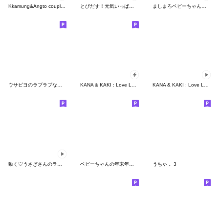
Kkamung&Angto couple6(Kkamung ver.)
とびだす！元気いっぱいジャージ君
ましまろベビーちゃんのカスタムスタンプ
ウサピヨのラブラブな言葉
KANA & KAKI : Love Love 3
KANA & KAKI : Love Love 13
動く♡うさぎさんのラブスタンプ
ベビーちゃんの年末年始スタンプRe
うちゃ 。3