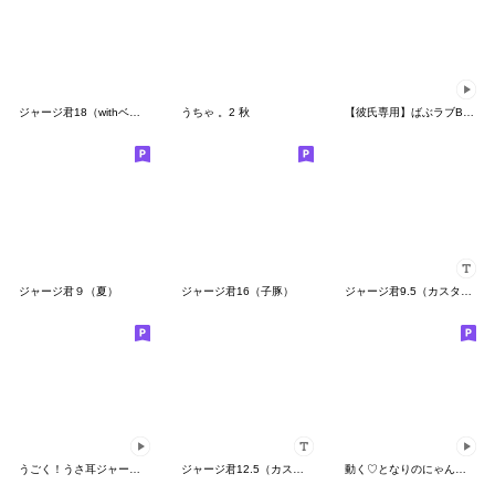
ジャージ君18（withベビーちゃん）
うちゃ 。2 秋
【彼氏専用】ばぶラブBABY♡くまくま
ジャージ君９（夏）
ジャージ君16（子豚）
ジャージ君9.5（カスタム）
うごく！うさ耳ジャージ君のお正月Re
ジャージ君12.5（カスタム）
動く♡となりのにゃんこ４