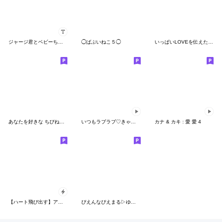
ジャージ君とベビーちゃん（カスタム）
◯ばぶいねこ５◯
いっぱいLOVEを伝えたい❤
あなたを好きな ちびねこ【冬】
いつもラブラブ♡きゃわわなベビーちゃん
カナ & カキ : 愛 愛 4
【ハート飛び出す】アモーレ♡くまくま
ぴえんなぴえまる▷ゆっくりしたい