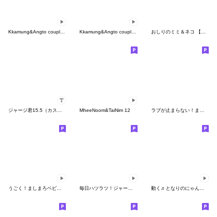
Kkamung&Angto couple10(Kkamung ver.)
Kkamung&Angto couple10(Angto ver.)
おしりのミミ＆ネコ 【言葉なし】
ジャージ君15.5（カスタム）
MheeNoom&TaiNim 12
ラブが止まらない！ましまろベビーくん
うごく！ましまろベビーくん
毎日ハツラツ！ジャージ君スタンプ
動く♬となりのにゃんこ♡クリーム ４