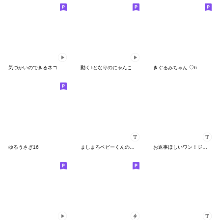
気づかいのできるネコ コラボ復刻ver.
動く♪となりのにゃんこ６ 秋風味
きぐるみちゃん ♡6
ゆるうさぎ16
ましまろベビーくんのカスタムスタンプ
お返事ほしいワン！ジャージくんカスタム