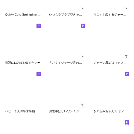
Quirky Cute Springtime Jersey Kun
いつもラブラブ♡きゃわわなベビーくん
うごく！恋するジャージ君
普通にLOVEを伝えたい❤
うごく！ジャージ君の夏休み
ジャージ君17.5（カスタム）
ベビーくんの年末年始スタンプRe
お返事ほしいワン！ジャージちゃんカスタム
きぐるみちゃん☆ オノマトペぺぺ