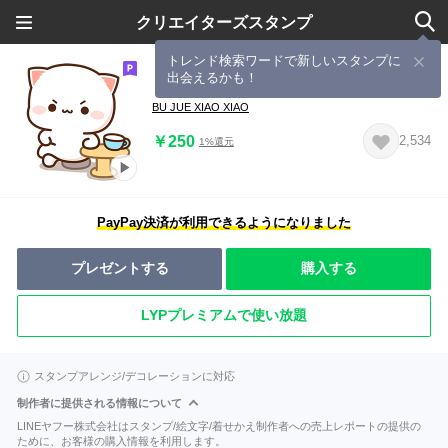
クリエイターズスタンプ
トレンド検索ワードで新しいスタンプに
出会えるかも！
もちもち動くももねこちゃん8
BU JUE XIAO XIAO
￥250
2,534
1%還元
PayPay決済が利用できるようになりました
プレゼントする
購入する
LYPプレミアムで使い放題
スタンプアレンジ/デコレーションに対応
制作者に提供される情報について
LINEヤフー株式会社はスタンプ/絵文字/着せかえ制作者への売上レポートの提供の
ために、お客様の購入情報を利用します。