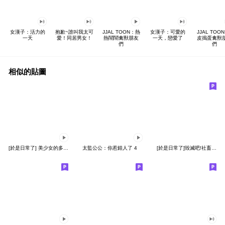
女漢子：活力的
抱歉~誰叫我太可
JJAL TOON：熱
女漢子：可愛的
JJAL TOON
一天
愛！同居男女！
熱鬧鬧禽獸朋友
一天，戀愛了
皮搗蛋禽獸
們
們
相似的貼圖
[於是日常了] 美少女的多重面孔篇
太監公公：你惹錯人了 4
[於是日常了]毀滅吧!社畜時間