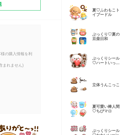
題
夏♡ふわもこト
イプードル
ぷっくり♡夏の
豆柴日和
客様の購入情報を利
ぷっくりシール
♡ハートいっぱ
含まれません)
いパンダ
立体うんこっこ
夏可愛い棒人間
♡ちびマロ
ぷっくりシール