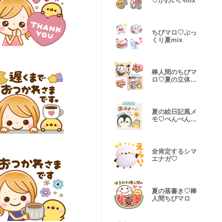
♡かわいいmix
ちびマロ♡ぷっ
くり夏mix
棒人間のちびマ
ロ♡夏の立体メ
モ
夏の絵日記風メ
モ♡ぺんぺんと
仲間達が集合
全肯定するシマ
エナガ♡
夏の落書き♡棒
人間ちびマロ