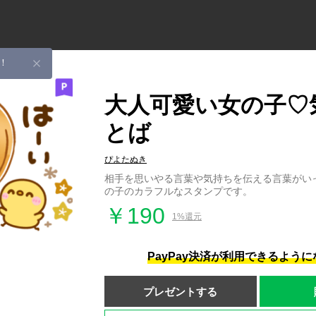
！
大人可愛い女の子♡
とば
ぴよたぬき
相手を思いやる言葉や気持ちを伝える言葉がい
の子のカラフルなスタンプです。
￥190
1%還元
PayPay決済が利用できるよう
プレゼントする