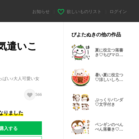
お知らせ
|
欲しいものリスト
|
ログイン
ぴよたぬきの他の作品
気遣いこ
夏に役立つ落書
き♡ちびマロち
ゃん
暑い夏に役立つ
っぱい♪大人可愛い女
♡涼しいしろく
ま
566
ぷっくりパンダ
♡文字付き
になりました
ペンギンのぺん
購入する
ぺん落書き♡よ
く使う言葉