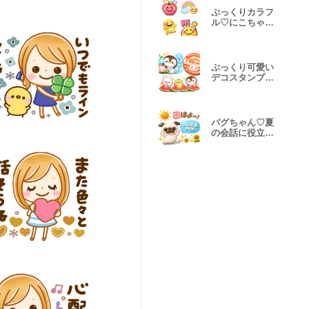
ぷっくりカラフ
ル♡にこちゃん
まん
ぷっくり可愛い
デコスタンプ♡
夏全員集合
パグちゃん♡夏
の会話に役立つ
セット