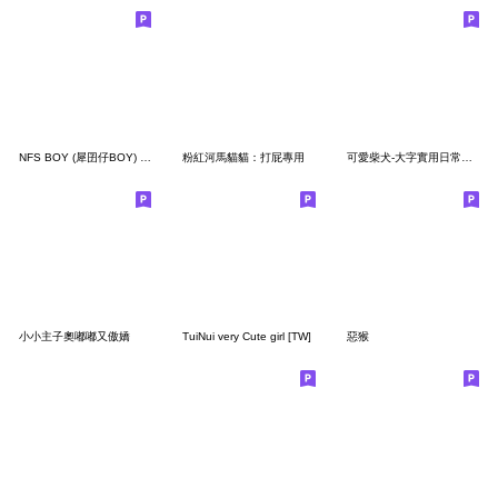
NFS BOY (犀囝仔BOY) 3 - 好久不賤
粉紅河馬貓貓：打屁專用
可愛柴犬-大字實用日常問候
小小主子奧嘟嘟又傲嬌
TuiNui very Cute girl [TW]
惡猴