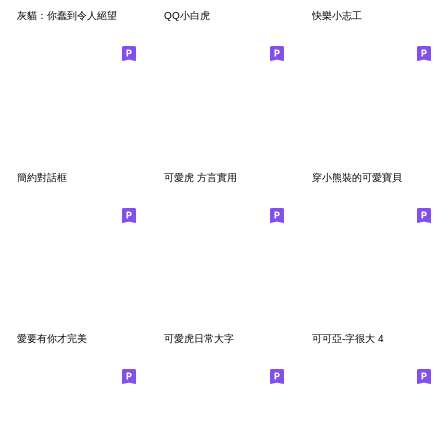
灰貓：你蠢到令人絕望
QQ小白虎
快樂小志工
簡約對話框
可愛虎 方言實用
穿小熊裝的可愛寶貝
愛要有你才完美
可愛虎日常大字
可可亞-字很大 4