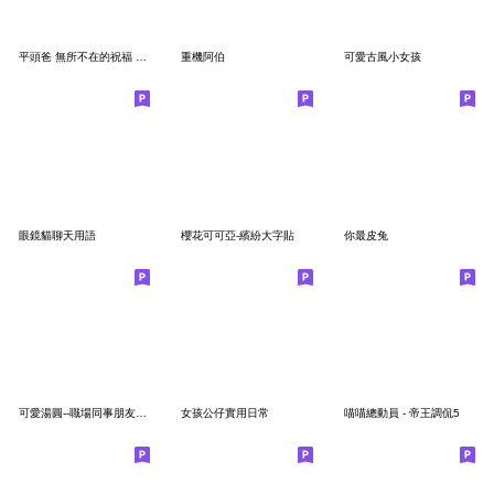
平頭爸 無所不在的祝福 Lv.5
重機阿伯
可愛古風小女孩
眼鏡貓聊天用語
櫻花可可亞-繽紛大字貼
你最皮兔
可愛湯圓--職場同事朋友常用
女孩公仔實用日常
喵喵總動員 - 帝王調侃5