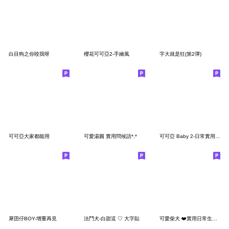
白目狗之你咬我呀
櫻花可可亞2-手繪風
字大就是狂(第2彈)
可可亞大家都能用
可愛湯圓 實用問候語*.*
可可亞 Baby 2-日常實用貼圖
犀囝仔BOY-增重再見
法鬥犬-白甜逗 ♡ 大字貼
可愛柴犬 ❤️實用日常生活用語貼圖