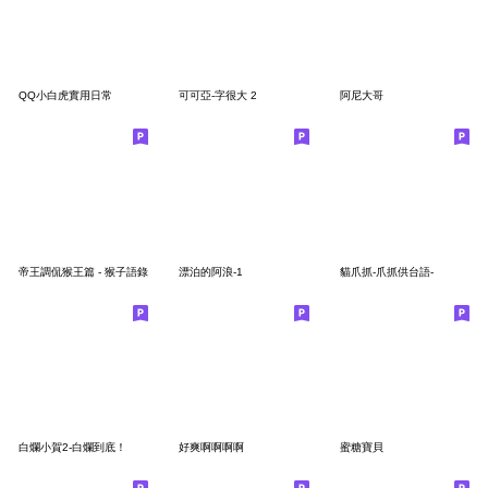
QQ小白虎實用日常
可可亞-字很大 2
阿尼大哥
帝王調侃猴王篇 - 猴子語錄
漂泊的阿浪-1
貓爪抓-爪抓供台語-
白爛小賀2-白爛到底！
好爽啊啊啊啊
蜜糖寶貝