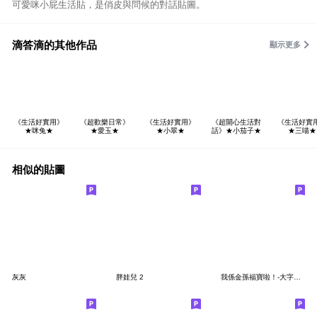
可愛咪小屁生活貼，是俏皮與問候的對話貼圖。
滴答滴的其他作品
顯示更多
《生活好實用》
《超歡樂日常》
《生活好實用》
《超開心生活對
《生活好實
★咪兔★
★愛玉★
★小翠★
話》★小茄子★
★三喵★
相似的貼圖
灰灰
胖娃兒 2
我係金孫福寶啦！-大字俱樂部