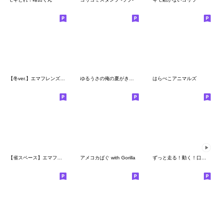
【冬ver.】エマフレンズ12 お正月
ゆるうさの俺の夏がきたスタンプ
はらぺこアニマルズ
【省スペース】エマフレンズ 14
アメコカぱぐ with Gorilla
ずっと走る！動く！口が悪いアニマルズズズ