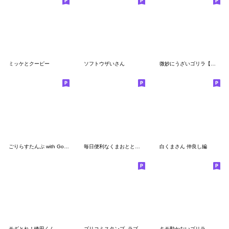
ミッケとクーピー
ソフトウザいさん
微妙にうざいゴリラ【家族連絡用】
ごりらすたんぷ with Gorilla
毎日便利なくまおととらたろうのスタンプ
白くまさん 仲良し編
モギとれ！峰田くん
ゴリコミスタンプ -ラブ-
キモ動かないゴリラ