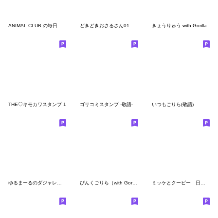
ANIMAL CLUB の毎日
どきどきおさるさん01
きょうりゅう with Gorilla
THE♡キモカワスタンプ 1
ゴリコミスタンプ -敬語-
いつもごりら(敬語)
ゆるまーるのダジャレ・うさぎ♡スタンプ
ぴんくごりら（with Gorilla）ver.2
ミッケとクーピー 日常なスタンプ