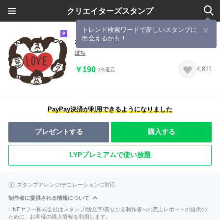
クリエイターズスタンプ
トレンド検索ワードで新しいスタンプに
出会えるかも！
なかよし愉快なゴリラ
ぽち
￥190
4,811
1%還元
PayPay決済が利用できるようになりました
プレゼントする
購入する
LYPプレミアムで使い放題
スタンプアレンジ/デコレーションに対応
制作者に提供される情報について
LINEヤフー株式会社はスタンプ/絵文字/着せかえ制作者への売上レポートの提供の
ために、お客様の購入情報を利用します。