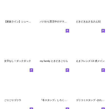
【家族ライン】シュールなミニゴリラ
パパから育児中のママへ送るスタンプ2
どきどきおさるさん02
文字なし！ダックダック
my family ときどきごりら
えまフレンズ 13 虎メイン
ごりごりゴリラ
『冬スタンプ』しろくま。くまくん。
ゴリコミスタンプ -きれいなゴリラ-