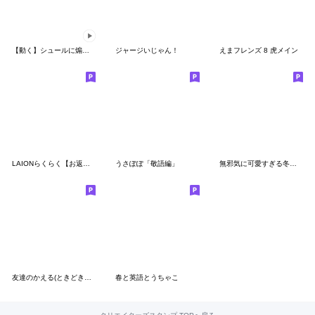
【動く】シュールに煽るゴリラの夏
ジャージいじゃん！
えまフレンズ 8 虎メイン
LAIONらくらく【お返事】
うさぽぽ「敬語編」
無邪気に可愛すぎる冬♡ミニゴリラ
友達のかえる(ときどきごりら)
春と英語とうちゃこ