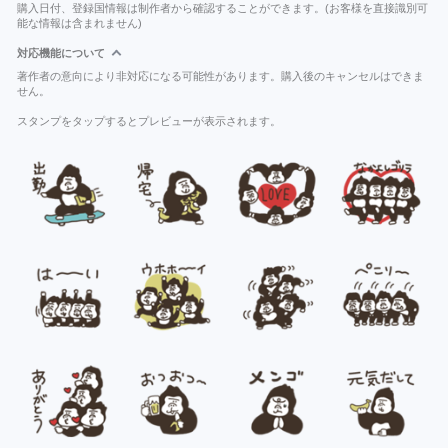
購入日付、登録国情報は制作者から確認することができます。(お客様を直接識別可
能な情報は含まれません)
対応機能について
著作者の意向により非対応になる可能性があります。購入後のキャンセルはできま
せん。
スタンプをタップするとプレビューが表示されます。