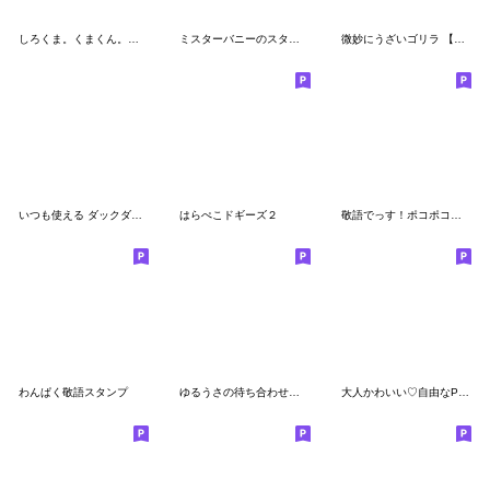
しろくま。くまくん。パート2
ミスターバニーのスタンプ
微妙にうざいゴリラ 【ちょい思いやり】
いつも使える ダックダック
はらぺこドギーズ２
敬語でっす！ポコポコフレンズ
わんぱく敬語スタンプ
ゆるうさの待ち合わせスタンプ
大人かわいい♡自由なPeople