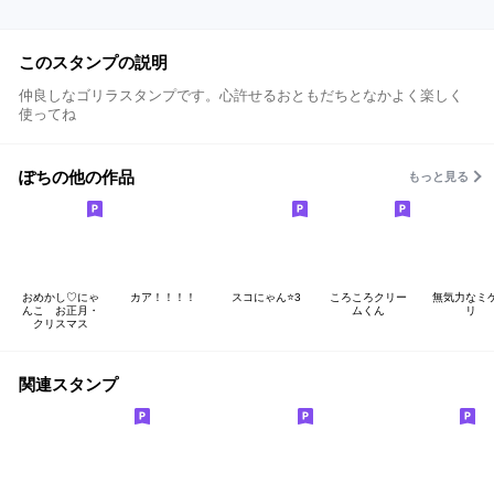
このスタンプの説明
仲良しなゴリラスタンプです。心許せるおともだちとなかよく楽しく
使ってね
ぽちの他の作品
もっと見る
おめかし♡にゃ
カア！！！！
スコにゃん⭐️3
ころころクリー
無気力なミ
んこ お正月・
ムくん
リ
クリスマス
関連スタンプ