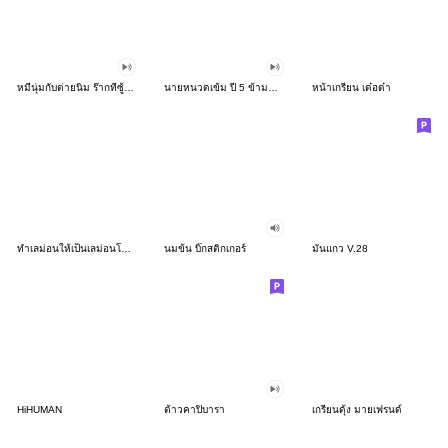
หมีนุ่มกับต่ายนิ่ม ร๊ากที่ซู้ดด
นายหนวดเข้ม ปี 5 ข้ามาแว้ว
หน้าเกรียน เด๋อด๋า
ทำเลม่อนให้เป็นเลม่อนโซดาซะ
นมข้น บิ๊กสติกเกอร์
มันแกว V.28
HiHUMAN
ต้าวคาปิบารา
เกรียนดุ้ง มายเฟรนด์