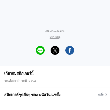
©NhaKreanDukDik
หมายเหตุ
เกี่ยวกับสติกเกอร์นี้
จะเด๋อจะด๋า จะบ้าจะบอ
สติกเกอร์ชุดอื่นๆ ของ ฆนัสวัน แซ่ตั้ง
ดูเพิ่ม