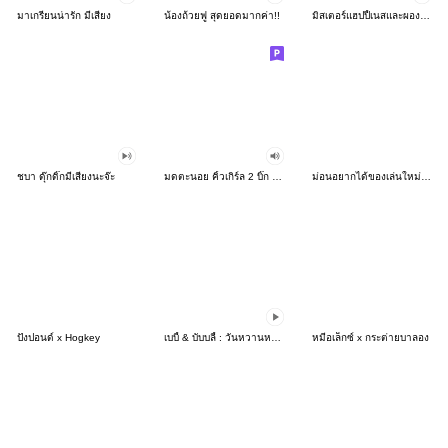
มาเกรียนน่ารัก มีเสียง
น้องถ้วยฟู สุดยอดมากค่า!!
มิสเตอร์แฮปปี้เนสและผองเพื่อนดุ๊กดิ๊ก
ชบา ดุ๊กดิ๊กมีเสียงนะจ๊ะ
มดตะนอย คิ้วเกิร์ล 2 บิ๊ก สติกเกอร์
ม่อนอยากได้ของเล่นใหม่จัง~
ปังปอนด์ x Hogkey
เบบี้ & บับบลี้ : วันหวานหวาน
หมีอเล็กซ์ x กระต่ายบาลอง