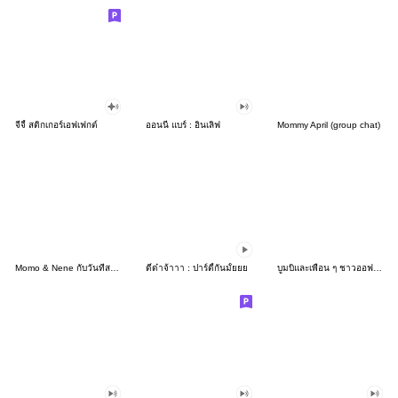
จีจี้ สติกเกอร์เอฟเฟกต์
ออนนี่ แบร์ : อินเลิฟ
Mommy April (group chat)
Momo & Nene กับวันที่สดใส~
ดี๋ด๋าจ้าาา : ปาร์ตี้กันมั้ยยย
บูมบิและเพื่อน ๆ ชาวออฟฟิศ