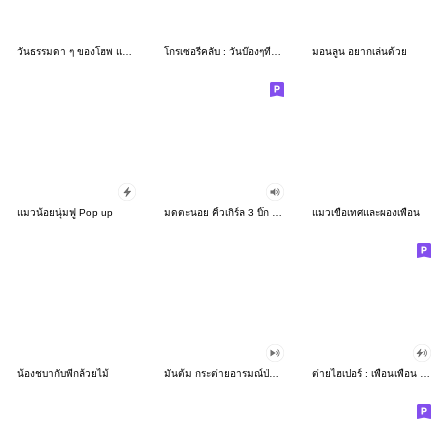
วันธรรมดา ๆ ของโฮพ และ เจ้าหนูมอลต์
โกรเซอรีคลับ : วันบ๊องๆที่มีความสุข
มอนลูน อยากเล่นด้วย
แมวน้อยนุ่มฟู Pop up
มดตะนอย คิ้วเกิร์ล 3 บิ๊ก สติกเกอร์
แมวเขือเทศและผองเพื่อน
น้องชบากับพี่กล้วยไม้
มันต้ม กระต่ายอารมณ์ป่วนดุ๊กดิ๊ก V.1
ต่ายไฮเปอร์ : เพื่อนเพื่อน 2 !!