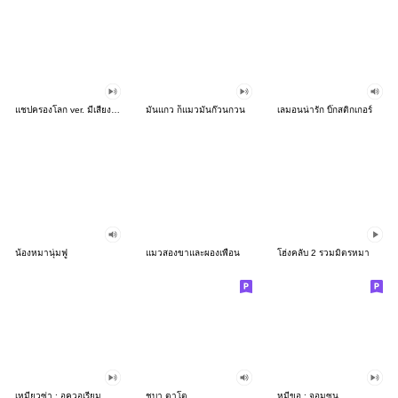
แชปครองโลก ver. มีเสียงนะนิ่
มันแกว ก็แมวมันก๊วนกวน
เลมอนน่ารัก บิ๊กสติกเกอร์
น้องหมานุ่มฟู
แมวสองขาและผองเพื่อน
โฮ่งคลับ 2 รวมมิตรหมา
เหมียวซ่า : อควอเรียม
ชบา ตาโต
หมีขอ : จอมซน