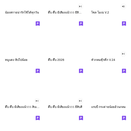
น้องสกายน่ารักใช้ได้ทุกวัน
ดึ๊บ ดึ๊บ มีเสียงแน้ววว ยี่สิบสอง
โซล โมเน่ V.2
หมูแดง ฮิปโปน้อย
ดึ๊บ ดึ๊บ 2026
หัวกลมดุ๊กดิ๊ก V.24
ดึ๊บ ดึ๊บ มีเสียงแน้ววว สิบเก้า
ดึ๊บ ดึ๊บ มีเสียงแน้ววว ยี่สิบสี่
แรบบี้ กระต่ายน้อยอ้วนกลม