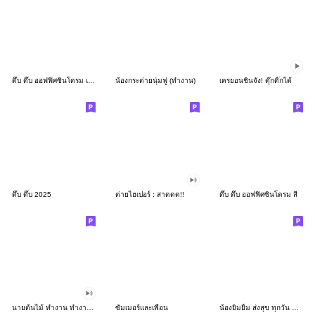
ดึ๊บ ดึ๊บ ออฟฟิศซินโดรม เก้า
น้องกระต่ายนุ่มฟู (ทำงาน)
เครยอนชินจัง! ดุ๊กดิ๊กได้
ดึ๊บ ดึ๊บ 2025
ต่ายไฮเปอร์ : สาดดด!!
ดึ๊บ ดึ๊บ ออฟฟิศซินโดรม สี่
นายต้นไม้ ทำงาน ทำงาน ทำงาน!!!
ซัมเมอร์และเพื่อน
น้องยิมยิ้ม ส่งสุข ทุกวัน CutePastel THA