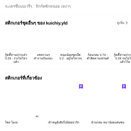
จะเครซี่แบบเวรี่ๆ : จิกกัดซักหน่อย เหงาๆ
สติกเกอร์ชุดอื่นๆ ของ kuichiy.yld
ดูเพิ่ม
กู้ดดี้ห่านปากแจ๋ว
แชทกวนๆ
หนุ่มน้อยชุดเป็ด
ก้อนกลม V.74 :
กู้ดดี้ห่านปา
V.29 : ง่วงไม่ไหว
ทำงานกันเถอะ
V.2 : อยู่ไม่ไหวๆๆ
คำฮิตตามเทรนด์
V.28 จนไม่
แล้ว
แล้วโว้ย
สติกเกอร์ที่เกี่ยวข้อง
โซล โมเน่
เจ้าหมูดุ้งฮิปโปน้อยน่ารัก
อ้วนกลม หมาน้อยแสนซน