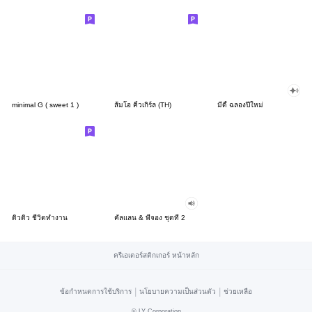
minimal G ( sweet 1 )
ส้มโอ คิ้วเกิร์ล (TH)
มีดี้ ฉลองปีใหม่
ดิวดิว ชีวิตทำงาน
คัลแลน & พี่จอง ชุดที่ 2
ครีเอเตอร์สติกเกอร์ หน้าหลัก
|
|
ข้อกำหนดการใช้บริการ
นโยบายความเป็นส่วนตัว
ช่วยเหลือ
©
LY Corporation