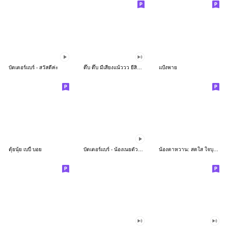
บัตเตอร์แบร์ - สวัสดีค่ะ
ดึ๊บ ดึ๊บ มีเสียงแน้ววว ยี่สิบห้า
แป้งพาย
ตุ้ยนุ้ย เบบี้ บอย
บัตเตอร์แบร์ - น้องเนยตัวตึง พุงเต่ง
น้องตาหวาน: สดใส ใจบุญ (สีพาสเทล)