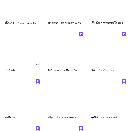
เด็กเฮีย - RedremasteRed
พาร์เฟ่ต์ : สติกเกอร์ทำงาน
ดึ๊บ ดึ๊บ ออฟฟิศซินโดรม เจ็ด
โพก้าซัง
MD: นายช่าง มืออาชีพ
ลิต้า เวิร์กกิ้งวูแมน
เหมียวขอ
silly calico cat memes
❤️ลิซ่า หน้าตลก หน้ากวน!❤️