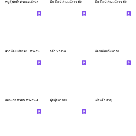
หมูดุ้งฮิปโปตัวกลมเด้งน่ารัก
ดึ๊บ ดึ๊บ มีเสียงแน้ววว ยี่สิบเจ็ด
ดึ๊บ ดึ๊บ มีเสียงแน้ววว ยี่สิบหก
สาวน้อยแก้มป่อง : ทำงาน
ลิต้า ทำงาน
น้องแก้มแก้มน่ารัก
ล่อกแล่ก หัวมน ทำงาน 4
ตุ้ยนุ้ยน่ารัก3
เทียนจ้า สาธุ