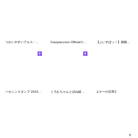
つかいやすいアルス・アルマルのスタンプ
Crazyraccoon Officialスタンプ
【ぶいすぽっ！】胡桃のあのスタンプ
ハセシンスタンプ 2023年夏！
くろむちゃんとほね組 二次創作スタンプ2
エナーの日常2