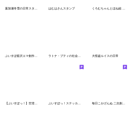
葉加瀬冬雪の日常スタンプ
はむはさんスタンプ
くろむちゃんとほね組 二次創作スタンプ
ぶいすぽ藍沢エマ創作スタンプ
ラトナ・プティの社会人編
大怪盗ルイスの日常
【ぶいすぽっ！】空澄セナのスタンプ
ぶいすぽっ！ステッカー風二次創作スタンプ
毎日こかげんぬ 二次創作スタンプ