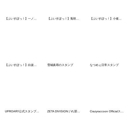
【ぶいすぽっ！】一ノ瀬うるはのスタンプRe
【ぶいすぽっ！】兎咲ミミのスタンプ
【ぶいすぽっ！】小雀ととのスタンプ
【ぶいすぽっ！】白波らむねのスタンプ
雪城眞尋のスタンプ
なつめぇ日常スタンプ
UPROAR!!公式スタンプ Vol.1
ZETA DIVISION | VL部門 スタンプ | Laz
Crazyraccoon Officialスタンプ 2