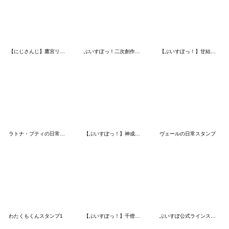
【にじさんじ】鷹宮リオンのスタンプ
ぶいすぽっ！二次創作スタンプ
【ぶいすぽっ！】甘結もかのスタンプRe
ラトナ・プティの日常スタンプ
【ぶいすぽっ！】神成きゅぴのスタンプ
ヴェールの日常スタンプ
わたくもくんスタンプ1
【ぶいすぽっ！】千燈ゆうひのスタンプ
ぶいすぽ公式ラインスタンプ