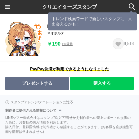
クリエイターズスタンプ
トレンド検索ワードで新しいスタンプに
出会えるかも！
Neo-Porte公式ラインスタンプ
ネオポルテ
￥190
9,518
1%還元
PayPay決済が利用できるようになりました
プレゼントする
購入する
スタンプアレンジ/デコレーションに対応
制作者に提供される情報について
LINEヤフー株式会社はスタンプ/絵文字/着せかえ制作者への売上レポートの提供の
ために、お客様の購入情報を利用します。
購入日付、登録国情報は制作者から確認することができます。(お客様を直接識別可
能な情報は含まれません)