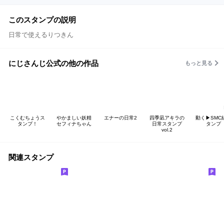
このスタンプの説明
日常で使えるりつきん
にじさんじ公式の他の作品
もっと見る
こくむちょうス
やかましい妖精
エナーの日常2
四季凪アキラの
動く▶︎SMC
タンプ！
セフィナちゃん
日常スタンプ
タンプ
vol.2
関連スタンプ