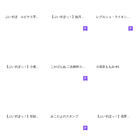
ぶいすぽ ルピナス手描きスタンプ
【ぶいすぽっ！】如月れんのスタンプ
レグルシュ・ライオンハートスタンプ
【ぶいすぽっ！】小雀ととのスタンプ
こかげんぬ 二次創作スタンプ
小花衣ももみ #1
【ぶいすぽっ！】甘結もかのスタンプRe
みこだよのスタンプ
【ぶいすぽっ！】花芽なずなのスタンプ