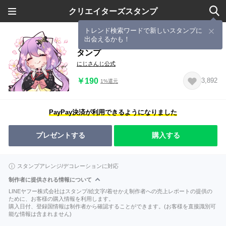
クリエイターズスタンプ
トレンド検索ワードで新しいスタンプに
出会えるかも！
りつきんの「もういいかもしれん」ス
タンプ
にじさんじ公式
￥190
3,892
1%還元
PayPay決済が利用できるようになりました
プレゼントする
購入する
スタンプアレンジ/デコレーションに対応
制作者に提供される情報について
LINEヤフー株式会社はスタンプ/絵文字/着せかえ制作者への売上レポートの提供の
ために、お客様の購入情報を利用します。
購入日付、登録国情報は制作者から確認することができます。(お客様を直接識別可
能な情報は含まれません)