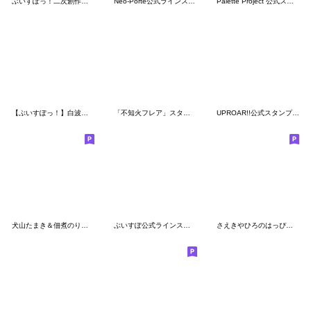
ぶいすぽっ！二次創作スタンプ
Neo-Porte公式ラインスタンプ
Palette Project 公式スタンプ
【ぶいすぽっ！】白波らむねのスタンプ
「不知火フレア」スタンプVol.2
UPROAR!!公式スタンプ Vol.1
犬山たまき＆佃煮のりおスタンプ
ぶいすぽ公式ラインスタンプ
さえきやひろのはっぴ～スタンプ