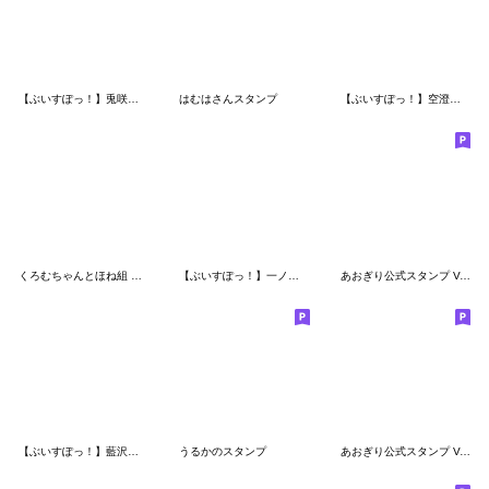
【ぶいすぽっ！】兎咲ミミのスタンプ
はむはさんスタンプ
【ぶいすぽっ！】空澄セナのスタンプ
くろむちゃんとほね組 二次創作スタンプ
【ぶいすぽっ！】一ノ瀬うるはのスタンプRe
あおぎり公式スタンプ Vol.1 ※再販です
【ぶいすぽっ！】藍沢エマのスタンプRe
うるかのスタンプ
あおぎり公式スタンプ Vol.2 ※再販です