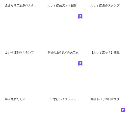
えまたそ二次創作スタンプ
ぶいすぽ藍沢エマ創作スタンプ
ぶいすぽ創作スタンプ【第二弾】
ぶいすぽ創作スタンプ
胡桃のあ&ポメのあ二次創作スタンプ
【ぶいすぽっ！】蝶屋はなびのスタンプ
寧々丸すたんぷ
ぶいすぽっ！ステッカー風二次創作スタンプ
朔夜トバリの日常スタンプ