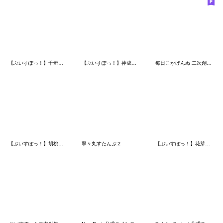
【ぶいすぽっ！】千燈ゆうひのスタンプ
【ぶいすぽっ！】神成きゅぴのスタンプ
毎日こかげんぬ 二次創作スタンプ
【ぶいすぽっ！】胡桃のあのスタンプ
寧々丸すたんぷ２
【ぶいすぽっ！】花芽すみれのスタンプRe