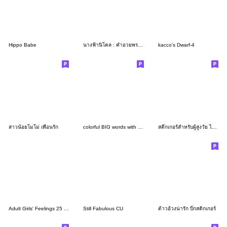
Hippo Babe
นางฟ้านิโคล : คำอวยพรที่ใช้ได้ทุกวัน
kacco's Dwarf-4
สาวน้อยโมโม่ เพื่อนรัก
colorful BIG words with Sompan
สติ๊กเกอร์สำหรับผู้สูงวัย ไม่ใช้แว่น 4
Adult Girls' Feelings 25 (Juicy Summer)
Still Fabulous CU
ต้าวอ้วงน่ารัก บิ๊กสติกเกอร์