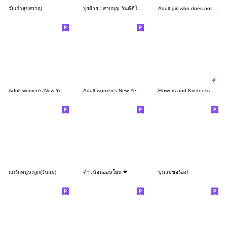
วัยเก๋าสุขสราญ
ปุยฝ้าย : สายบุญ วันดีดีในใจ
Adult girl who does not lose 12 S&S
Adult women's New Year's holiday/20
Adult women's New Year's holiday/22
Flowers and Kindness Popup Stickers
แม่รักหนูนะลูก(วันแม่)
ต้าวน้อนอ่อนโยน ❤
ขุ่นแม่ขอร้อง!