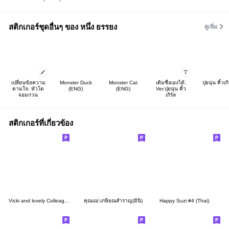
สติกเกอร์ชุดอื่นๆ ของ หนึ่ง ยรรยง
ดูเพิ่ม
เปลี่ยนข้อความ
Monster Duck
Monster Cat
เติมชื่อเองได้:
ปุยนุ่น คิ้วเกิ
ตามใจ: หัวโต
(ENG)
(ENG)
Ver.ปุยนุ่น คิ้ว
จอมกวน
เกิร์ล
สติกเกอร์ที่เกี่ยวข้อง
Vicki and lovely Colleagues
คุณแม่:เกษียณสำราญ(มินิ)
Happy Suzi #4 (Thai)