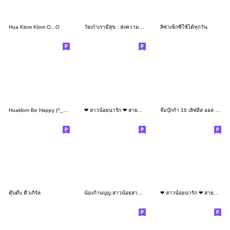
Hua Klom Klom O...O
วัยเก๋าเรามีสุข : ส่งความห่วงใย
ลิซ่าเซ็กซี่ใช้ได้ทุกวัน
Huaklom Be Happy (^_^) New Year
❤ สาวน้อยน่ารัก ❤ สายบุญ (Big Stickers)
จั๊มบุ๊กก้า 16 เลิฟอีส ออล อะราวด์ (TH)
ตุ๊บตั๊บ คิ้วเกิร์ล
น้องก้านบุญ:สาวน้อยสายบุญ(บิ๊ก)
❤ สาวน้อยน่ารัก ❤ สายบุญ (Mini)