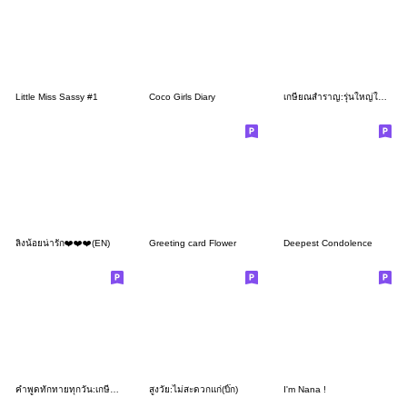
Little Miss Sassy #1
Coco Girls Diary
เกษียณสำราญ:รุ่นใหญ่ใจถึง(หญิง)คำโต
ลิงน้อยน่ารัก❤️❤️❤️(EN)
Greeting card Flower
Deepest Condolence
คำพูดทักทายทุกวัน:เกษียณสำราญ3(บิ๊ก)
สูงวัย:ไม่สะดวกแก่(บิ๊ก)
I'm Nana !