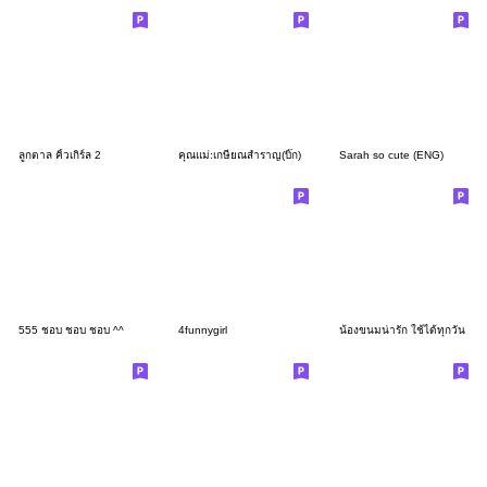
ลูกตาล คิ้วเกิร์ล 2
คุณแม่:เกษียณสำราญ(บิ๊ก)
Sarah so cute (ENG)
555 ชอบ ชอบ ชอบ ^^
4funnygirl
น้องขนมน่ารัก ใช้ได้ทุกวัน