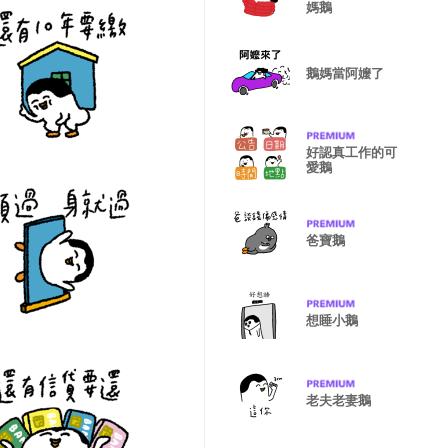
媽鵝
鵝媽當阿嬤了
好認真工作的可
愛鵝
爸寶鵝
想睡小鵝
老夫老妻鵝