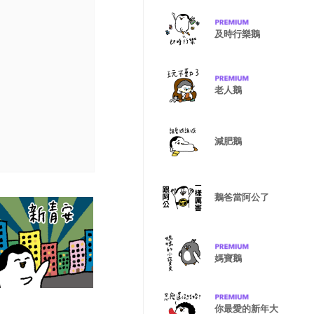
及時行樂鵝
老人鵝
減肥鵝
鵝爸當阿公了
媽寶鵝
你最愛的新年大