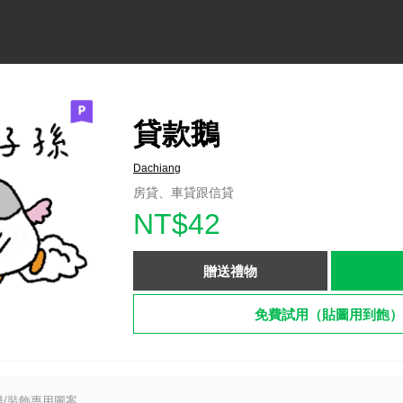
貸款鵝
Dachiang
房貸、車貸跟信貸
NT$42
贈送禮物
免費試用（貼圖用到飽）
/裝飾專用圖案