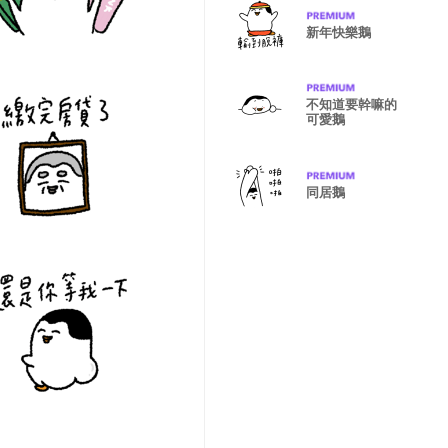
新年快樂鵝
不知道要幹嘛的
可愛鵝
同居鵝