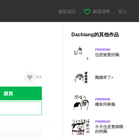
最新資訊
|
願望清單
|
登入
Dachiang的其他作品
也想被愛的鵝
321
鵝嬤來了+
購買
機車同事鵝
今天也是隻稱職
的狗鵝