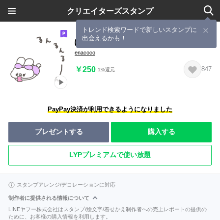
クリエイターズスタンプ
トレンド検索ワードで新しいスタンプに
出会えるかも！
ぽわぽわうしゃぎ75〜みにうしゃ〜
enacoco
￥250
847
1%還元
PayPay決済が利用できるようになりました
プレゼントする
購入する
LYPプレミアムで使い放題
スタンプアレンジ/デコレーションに対応
制作者に提供される情報について
LINEヤフー株式会社はスタンプ/絵文字/着せかえ制作者への売上レポートの提供の
ために、お客様の購入情報を利用します。