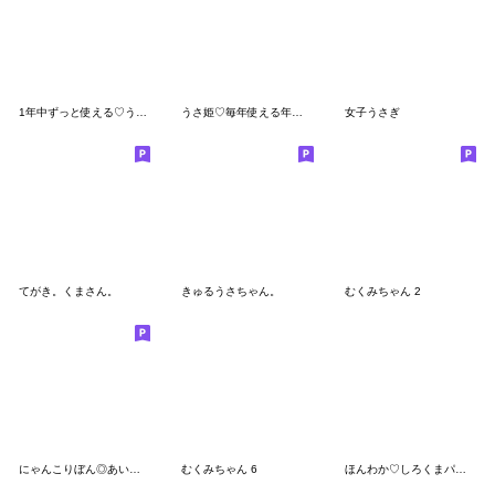
1年中ずっと使える♡うさねこリリィ
うさ姫♡毎年使える年末年始バージョン
女子うさぎ
てがき。くまさん。
きゅるうさちゃん。
むくみちゃん 2
にゃんこりぼん◎あいさつ #3
むくみちゃん 6
ほんわか♡しろくまパーカー（リアクション