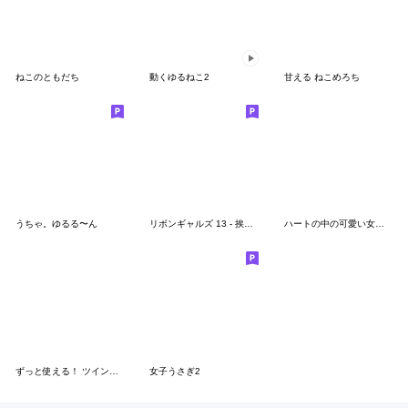
ねこのともだち
動くゆるねこ2
甘える ねこめろち
うちゃ。ゆるる〜ん
リボンギャルズ 13 - 挨拶,状況,オノマトペ
ハートの中の可愛い女の子♡
ずっと使える！ ツインテールの女の子♡
女子うさぎ2